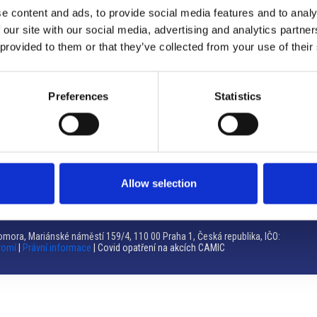
e content and ads, to provide social media features and to analy
Brno
 our site with our social media, advertising and analytics partn
 provided to them or that they’ve collected from your use of their
Výstaviště 405/1, 603 00 Brno – Repubblica Ceca
Tel:
+420 548 136 340
Email:
brno@camic.cz
Preferences
Statistics
Orari di apertura: su appuntamento
Allow selection
mora, Mariánské náměstí 159/4, 110 00 Praha 1, Česká republika, IČO:
romí
|
Právní informace
| Covid opatření na akcích CAMIC