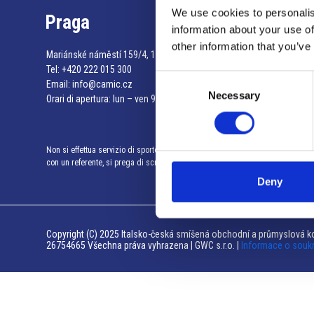
We use cookies to personalis
Praga
information about your use of
other information that you’ve
Mariánské náměstí 159/4, 110 00 Praga 1 – Repubblica Ceca
Tel:
+420 222 015 300
Consent
Email:
info@camic.cz
Necessary
Selection
Orari di apertura: lun – ven 9:00 – 17:00
Non si effettua servizio di sportello al pubblico. Per fissare un incontro
con un referente, si prega di scrivere a info@camic.cz
Deny
Copyright (C) 2025 Italsko-česká smíšená obchodní a průmyslová ko
26754665 Všechna práva vyhrazena | GWC s.r.o. |
Informace o souk