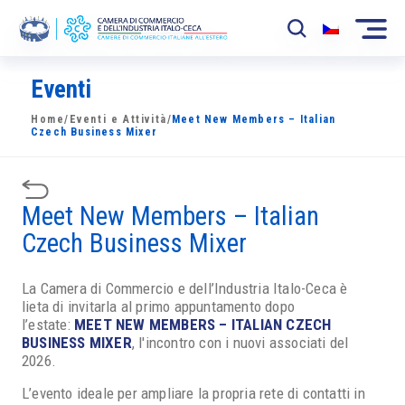
Eventi
La Camera
Home
/
Eventi e Attività
/
Meet New Members – Italian
News
Czech Business Mixer
Eventi
Meet New Members – Italian
Sviluppo Mercato
Czech Business Mixer
Soci
La Camera di Commercio e dell’Industria Italo-Ceca è
Partner
lieta di invitarla al primo appuntamento dopo
l’estate:
MEET NEW MEMBERS – ITALIAN CZECH
Progetti
BUSINESS MIXER
, l'incontro con i nuovi associati del
2026.
Area riservata
L’evento ideale per ampliare la propria rete di contatti in