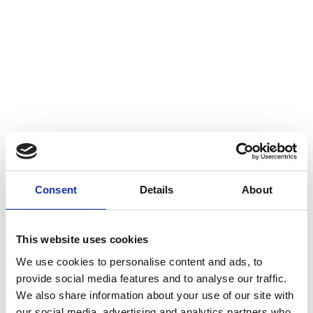
Consent
Details
About
10
Tržiště 19, 118 00 Malá Strana,
Ora
Cechia
This website uses cookies
18:00
SETTEMBRE
2026
We use cookies to personalise content and ads, to
provide social media features and to analyse our traffic.
We also share information about your use of our site with
Aggiungi al
calendario
our social media, advertising and analytics partners who