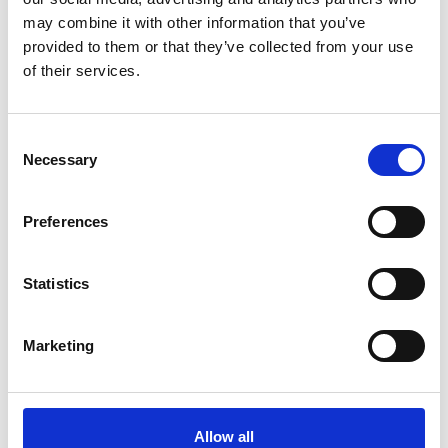
may combine it with other information that you’ve
provided to them or that they’ve collected from your use
Partecipa all'evento
of their services.
SEI SOCIO?
Compila il form con i tuoi dati per partecipare
Consent
Necessary
Selection
VAI AL FORM
Preferences
NON SEI ANCORA SOCIO
Statistics
contatta il nostro
Event Manager Jan Šesták
jan.sestak@camic.cz
Marketing
+420 606 076 989
Allow all
Scarica il PDF