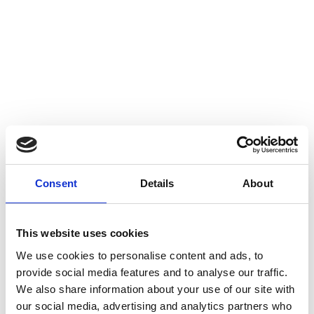
Consent
Details
About
10
Tržiště 19, 118 00 Malá Strana, Česko
h.
18:00
This website uses cookies
ZÁŘÍ
2026
We use cookies to personalise content and ads, to
provide social media features and to analyse our traffic.
Aggiungi al
We also share information about your use of our site with
calendario
our social media, advertising and analytics partners who