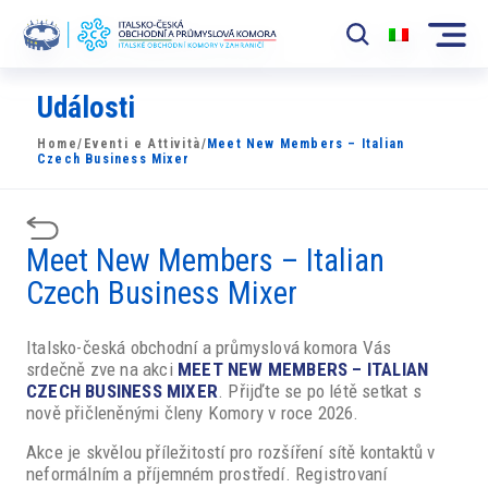
Události
Komora
Home
/
Eventi e Attività
/
Meet New Members – Italian
News
Czech Business Mixer
Události
Meet New Members – Italian
Rozvoj Trhu
Czech Business Mixer
Členové
Italsko-česká obchodní a průmyslová komora Vás
Partneři
srdečně zve na akci
MEET NEW MEMBERS – ITALIAN
CZECH BUSINESS MIXER
. Přijďte se po létě setkat s
​​Projekty
nově přičleněnými členy Komory v roce 2026.
Akce je skvělou příležitostí pro rozšíření sítě kontaktů v
Členská sekce
neformálním a příjemném prostředí. Registrovaní