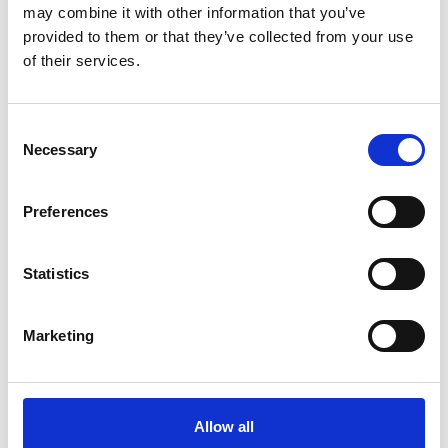
may combine it with other information that you’ve
Zúčastněte se akce
provided to them or that they’ve collected from your use
of their services.
JSI ČLENEM?
Pokud se chcete zúčastnit, vyplňte formulář se svými údaji
Consent
Necessary
Selection
PŘEJÍT NA FORMULÁŘ
Preferences
NEJSI JEŠTĚ ČLENEM
kontaktuj našeho
Statistics
Event Managera Jana Šestáka
jan.sestak@camic.cz
Marketing
+420 606 076 989
Allow all
Stáhnout pdf