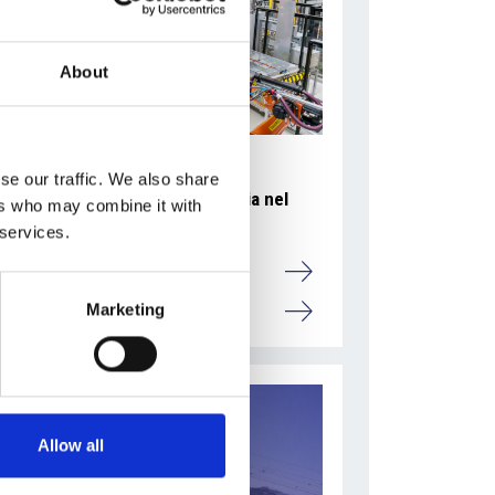
About
se our traffic. We also share
Accelera la ripresa dell’industria nel
ers who may combine it with
corso del primo semestre
 services.
Overview Economica
Marketing
Repubblica Ceca
Allow all