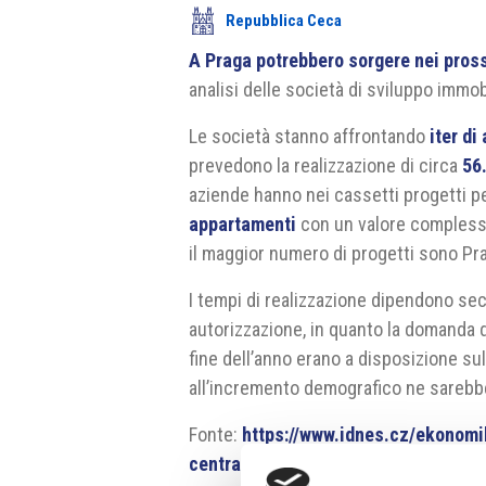
Repubblica Ceca
A Praga potrebbero sorgere nei pross
analisi delle società di sviluppo immob
Le società stanno affrontando
iter di
prevedono la realizzazione di circa
56
aziende hanno nei cassetti progetti p
appartamenti
con un valore compless
il maggior numero di progetti sono Pra
I tempi di realizzazione dipendono sec
autorizzazione, in quanto la domanda d
fine dell’anno erano a disposizione su
all’incremento demografico ne sarebb
Fonte:
https://www.idnes.cz/ekonomi
central-group.A240612_151616_eko