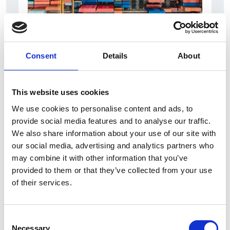
6 Agosto 2026
Consent
Details
About
L’interscambio Italia – Repubblica ha superato
nel primo semestre i dieci miliardi di euro
Interviste
This website uses cookies
We use cookies to personalise content and ads, to
Overview Economica
provide social media features and to analyse our traffic.
Repubblica Ceca
We also share information about your use of our site with
our social media, advertising and analytics partners who
may combine it with other information that you’ve
provided to them or that they’ve collected from your use
of their services.
Consent
Necessary