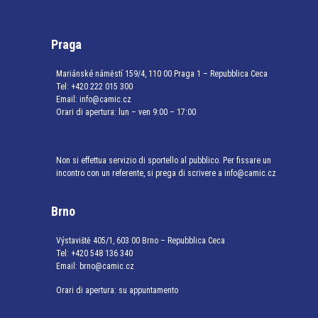
Praga
Mariánské náměstí 159/4, 110 00 Praga 1 – Repubblica Ceca
Tel:
+420 222 015 300
Email:
info@camic.cz
Orari di apertura: lun – ven 9:00 – 17:00
Non si effettua servizio di sportello al pubblico. Per fissare un
incontro con un referente, si prega di scrivere a info@camic.cz
Brno
Výstaviště 405/1, 603 00 Brno – Repubblica Ceca
Tel:
+420 548 136 340
Email:
brno@camic.cz
Orari di apertura: su appuntamento