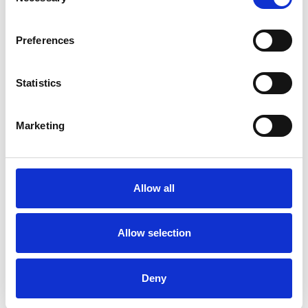
Selection
Preferences
Accelera la ripresa dell’industria nel corso del
Statistics
primo semestre
Overview Economica
Marketing
Repubblica Ceca
Allow all
Allow selection
Deny