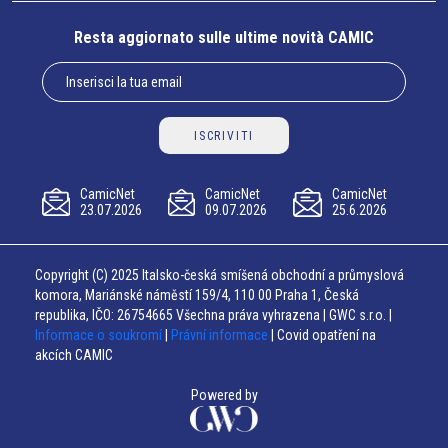
Resta aggiornato sulle ultime novità CAMIC
ISCRIVITI
CamicNet
CamicNet
CamicNet
23.07.2026
09.07.2026
25.6.2026
Copyright (C) 2025 Italsko-česká smíšená obchodní a průmyslová
komora, Mariánské náměstí 159/4, 110 00 Praha 1, Česká
republika, IČO: 26754665 Všechna práva vyhrazena | GWC s.r.o. |
Informace o soukromí
|
Právní informace
| Covid opatření na
akcích CAMIC
Powered by