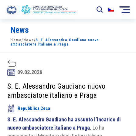
News
La Camera
Home
/
News
/
S. E. Alessandro Gaudiano nuovo
News
ambasciatore italiano a Praga
Eventi
Sviluppo Mercato
09.02.2026
Soci
S. E. Alessandro Gaudiano nuovo
ambasciatore italiano a Praga
Partner
Repubblica Ceca
Progetti
S. E. Alessandro Gaudiano ha assunto l’incarico di
Area riservata
nuovo ambasciatore italiano a Praga.
Lo ha
comunicato il Ministero degli Esteri italiano.