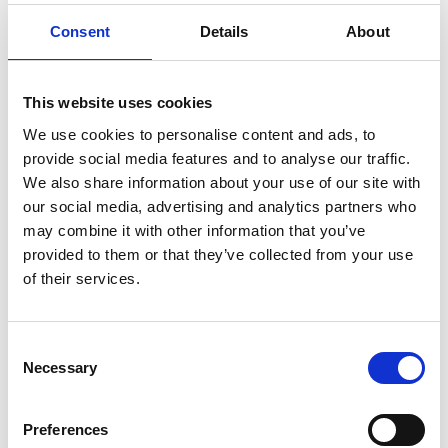
parte integrante di dinamiche economiche globali.
Consent
Details
About
Proprio per questo, riteniamo fondamentale mantenere
saldi i nostri valori fondanti. Nonostante le difficoltà,
siamo convinti che la Repubblica Ceca manterrà un
This website uses cookies
ruolo cruciale nel cuore produttivo dell’Europa
We use cookies to personalise content and ads, to
Centrale.
provide social media features and to analyse our traffic.
We also share information about your use of our site with
SIAD è leader nelle soluzioni per la cattura della CO₂,
our social media, advertising and analytics partners who
anche in Slovacchia. Qual è oggi la domanda per
may combine it with other information that you’ve
queste tecnologie in Repubblica Ceca?
provided to them or that they’ve collected from your use
of their services.
Il Gruppo SIAD, da sempre impegnato nella transizione
ecologica e nella decarbonizzazione dei processi
industriali, ha consolidato la propria posizione di leader
Consent
internazionale nella progettazione e realizzazione di
Necessary
Selection
impianti per la cattura, il recupero e la liquefazione
della CO₂, con oltre 300 installazioni attive in tutto il
Preferences