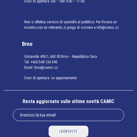
Orari di apertura: lun – ven 9:00 – 17:00
Non si effettua servizio di sportello al pubblico. Per fissare un
incontro con un referente, si prega di scrivere a info@camic.cz
Brno
Výstaviště 405/1, 603 00 Brno – Repubblica Ceca
Tel:
+420 548 136 340
Email:
brno@camic.cz
Orari di apertura: su appuntamento
Resta aggiornato sulle ultime novità CAMIC
ISCRIVITI