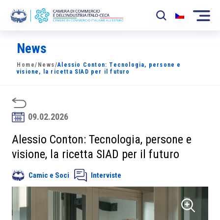
News
La Camera
Home
/
News
/
Alessio Conton: Tecnologia, persone e
News
visione, la ricetta SIAD per il futuro
Eventi
Sviluppo Mercato
09.02.2026
Soci
Alessio Conton: Tecnologia, persone e
visione, la ricetta SIAD per il futuro
Partner
Camic e Soci
Interviste
Progetti
Area riservata