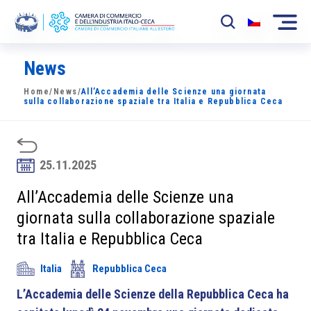
News
La Camera
Home
/
News
/
All’Accademia delle Scienze una giornata
News
sulla collaborazione spaziale tra Italia e Repubblica Ceca
Eventi
Sviluppo Mercato
25.11.2025
Soci
All’Accademia delle Scienze una
giornata sulla collaborazione spaziale
Partner
tra Italia e Repubblica Ceca
Progetti
Italia
Repubblica Ceca
Area riservata
L’Accademia delle Scienze della Repubblica Ceca ha