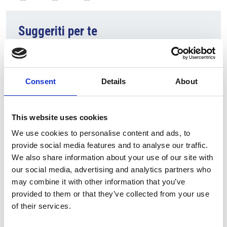
Suggeriti per te
Consent
Details
About
This website uses cookies
We use cookies to personalise content and ads, to
provide social media features and to analyse our traffic.
We also share information about your use of our site with
7 Agosto 2026
our social media, advertising and analytics partners who
Nel primo semestre è aumentata fortemente la
may combine it with other information that you’ve
costruzione di nuove abitazioni
provided to them or that they’ve collected from your use
of their services.
Repubblica Ceca