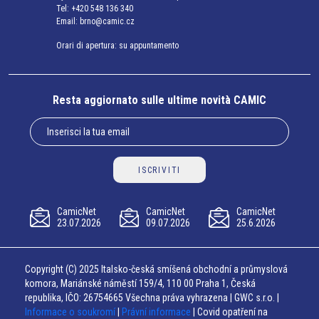
Tel:
+420 548 136 340
Email:
brno@camic.cz
Orari di apertura: su appuntamento
Resta aggiornato sulle ultime novità CAMIC
ISCRIVITI
CamicNet
CamicNet
CamicNet
23.07.2026
09.07.2026
25.6.2026
Copyright (C) 2025 Italsko-česká smíšená obchodní a průmyslová
komora, Mariánské náměstí 159/4, 110 00 Praha 1, Česká
republika, IČO: 26754665 Všechna práva vyhrazena | GWC s.r.o. |
Informace o soukromí
|
Právní informace
| Covid opatření na