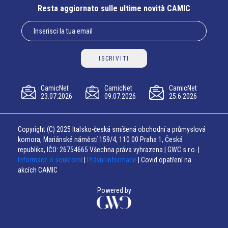
Resta aggiornato sulle ultime novità CAMIC
ISCRIVITI
CamicNet
CamicNet
CamicNet
23.07.2026
09.07.2026
25.6.2026
Copyright (C) 2025 Italsko-česká smíšená obchodní a průmyslová
komora, Mariánské náměstí 159/4, 110 00 Praha 1, Česká
republika, IČO: 26754665 Všechna práva vyhrazena | GWC s.r.o. |
Informace o soukromí
|
Právní informace
| Covid opatření na
akcích CAMIC
Powered by