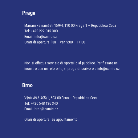
Praga
Mariánské náměstí 159/4, 110 00 Praga 1 – Repubblica Ceca
Tel:
+420 222 015 300
Email:
info@camic.cz
Orari di apertura: lun – ven 9:00 – 17:00
Non si effettua servizio di sportello al pubblico. Per fissare un
incontro con un referente, si prega di scrivere a info@camic.cz
Brno
Výstaviště 405/1, 603 00 Brno – Repubblica Ceca
Tel:
+420 548 136 340
Email:
brno@camic.cz
Orari di apertura: su appuntamento