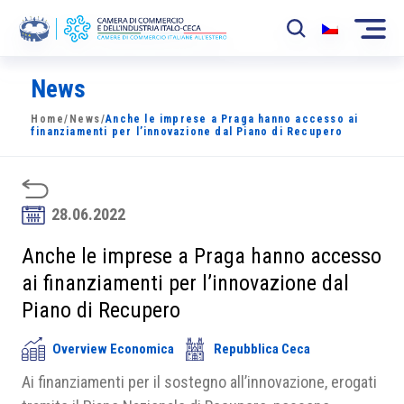
News
La Camera
Home
/
News
/
Anche le imprese a Praga hanno accesso ai
News
finanziamenti per l’innovazione dal Piano di Recupero
Eventi
Sviluppo Mercato
28.06.2022
Soci
Anche le imprese a Praga hanno accesso
ai finanziamenti per l’innovazione dal
Partner
Piano di Recupero
Progetti
Overview Economica
Repubblica Ceca
Area riservata
Ai finanziamenti per il sostegno all’innovazione, erogati