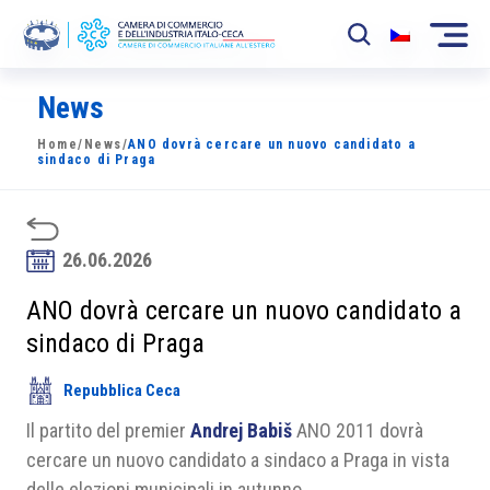
News
La Camera
Home
/
News
/
ANO dovrà cercare un nuovo candidato a
News
sindaco di Praga
Eventi
Sviluppo Mercato
26.06.2026
Soci
ANO dovrà cercare un nuovo candidato a
sindaco di Praga
Partner
Repubblica Ceca
Progetti
Il partito del premier
Andrej Babiš
ANO 2011 dovrà
Area riservata
cercare un nuovo candidato a sindaco a Praga in vista
delle elezioni municipali in autunno.