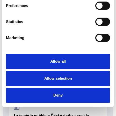
Preferences
Statistics
La Škoda avvia la produzione del suo SUV Peaq
Repubblica Ceca
Marketing
Allow all
Allow selection
Deny
La società pubblica České dráhy verso la