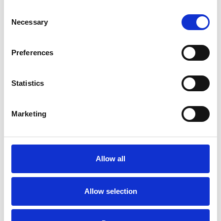
Consent
Necessary
Selection
Preferences
Statistics
Accelera la ripresa dell’industria nel corso del
primo semestre
Marketing
Overview Economica
Repubblica Ceca
Allow all
Allow selection