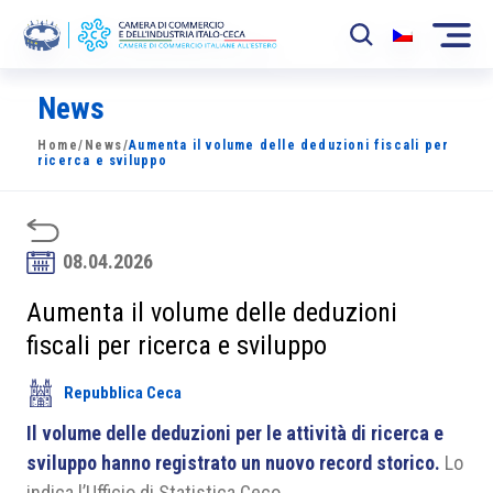
News
La Camera
Home
/
News
/
Aumenta il volume delle deduzioni fiscali per
News
ricerca e sviluppo
Eventi
Sviluppo Mercato
08.04.2026
Soci
Aumenta il volume delle deduzioni
fiscali per ricerca e sviluppo
Partner
Repubblica Ceca
Progetti
Il volume delle deduzioni per le attività di ricerca e
Area riservata
sviluppo hanno registrato un nuovo record storico.
Lo
indica l’Ufficio di Statistica Ceco.