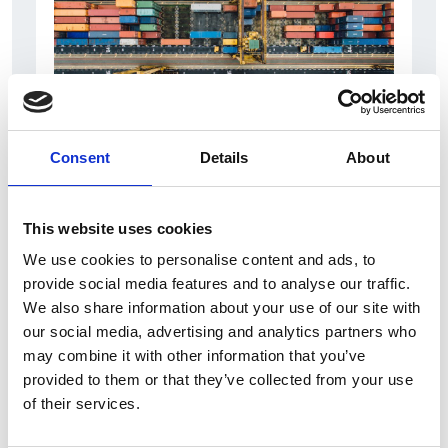
Consent
Details
About
6 Agosto 2026
L’interscambio Italia – Repubblica ha superato
This website uses cookies
nel primo semestre i dieci miliardi di euro
We use cookies to personalise content and ads, to
Interviste
provide social media features and to analyse our traffic.
We also share information about your use of our site with
Overview Economica
our social media, advertising and analytics partners who
Repubblica Ceca
may combine it with other information that you’ve
provided to them or that they’ve collected from your use
of their services.