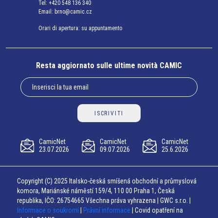
Tel:
+420 548 136 340
Email:
brno@camic.cz
Orari di apertura: su appuntamento
Resta aggiornato sulle ultime novità CAMIC
ISCRIVITI
CamicNet
CamicNet
CamicNet
23.07.2026
09.07.2026
25.6.2026
Copyright (C) 2025 Italsko-česká smíšená obchodní a průmyslová
komora, Mariánské náměstí 159/4, 110 00 Praha 1, Česká
republika, IČO: 26754665 Všechna práva vyhrazena | GWC s.r.o. |
Informace o soukromí
|
Právní informace
| Covid opatření na