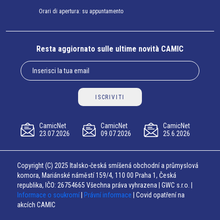
Orari di apertura: su appuntamento
Resta aggiornato sulle ultime novità CAMIC
ISCRIVITI
CamicNet
CamicNet
CamicNet
23.07.2026
09.07.2026
25.6.2026
Copyright (C) 2025 Italsko-česká smíšená obchodní a průmyslová
komora, Mariánské náměstí 159/4, 110 00 Praha 1, Česká
republika, IČO: 26754665 Všechna práva vyhrazena | GWC s.r.o. |
Informace o soukromí
|
Právní informace
| Covid opatření na
akcích CAMIC