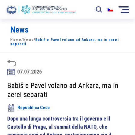
News
La Camera
Home
/
News
/
Babiš e Pavel volano ad Ankara, ma in aerei
News
separati
Eventi
Sviluppo Mercato
07.07.2026
Soci
Babiš e Pavel volano ad Ankara, ma in
aerei separati
Partner
Repubblica Ceca
Progetti
Dopo una lunga controversia tra il governo e il
Area riservata
Castello di Praga, al summit della NATO, che
comincia oggi ad Ankara, parteciperanno sia il