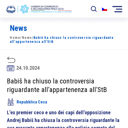
News
La Camera
Home
/
News
/
Babiš ha chiuso la controversia riguardante
News
all’appartenenza all’StB
Eventi
Sviluppo Mercato
24.10.2024
Soci
Babiš ha chiuso la controversia
riguardante all’appartenenza all’StB
Partner
Repubblica Ceca
Progetti
L’ex premier ceco e uno dei capi dell’opposizione
Area riservata
Andrej Babiš ha chiusa la controversia riguardante la
sua presunta appartenenza alla polizia segreta del