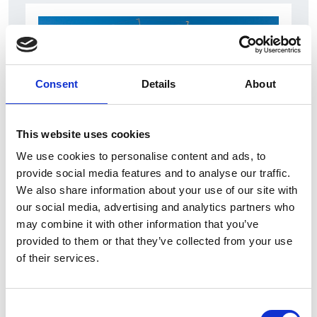
Consent
Details
About
This website uses cookies
We use cookies to personalise content and ads, to
7 Agosto 2026
provide social media features and to analyse our traffic.
Nel primo semestre è aumentata fortemente la
We also share information about your use of our site with
costruzione di nuove abitazioni
our social media, advertising and analytics partners who
may combine it with other information that you’ve
Repubblica Ceca
provided to them or that they’ve collected from your use
of their services.
Consent