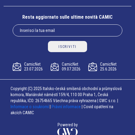
Resta aggiornato sulle ultime novità CAMIC
ISCRIVITI
CamicNet
CamicNet
CamicNet
23.07.2026
09.07.2026
25.6.2026
Copyright (C) 2025 Italsko-česká smíšená obchodní a průmyslová
komora, Mariánské náměstí 159/4, 110 00 Praha 1, Česká
republika, IČO: 26754665 Všechna práva vyhrazena | GWC s.r.o. |
Informace o soukromí
|
Právní informace
| Covid opatření na
akcích CAMIC
Powered by