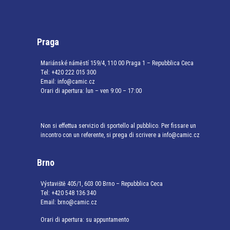
Praga
Mariánské náměstí 159/4, 110 00 Praga 1 – Repubblica Ceca
Tel:
+420 222 015 300
Email:
info@camic.cz
Orari di apertura: lun – ven 9:00 – 17:00
Non si effettua servizio di sportello al pubblico. Per fissare un
incontro con un referente, si prega di scrivere a info@camic.cz
Brno
Výstaviště 405/1, 603 00 Brno – Repubblica Ceca
Tel:
+420 548 136 340
Email:
brno@camic.cz
Orari di apertura: su appuntamento