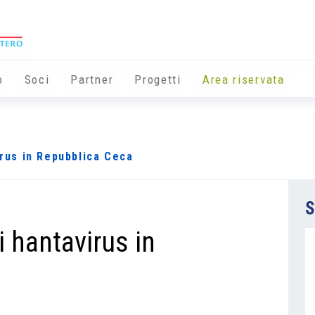
o
Soci
Partner
Progetti
Area riservata
irus in Repubblica Ceca
S
i hantavirus in