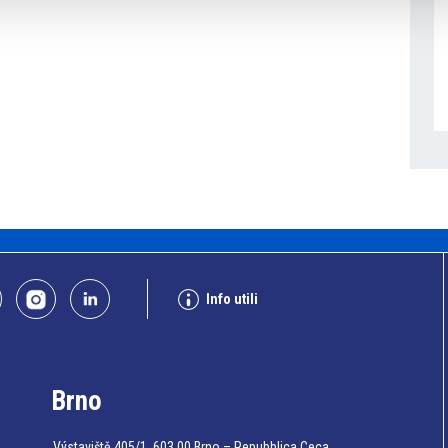
Info utili
Brno
Výstaviště 405/1, 603 00 Brno – Repubblica Ceca