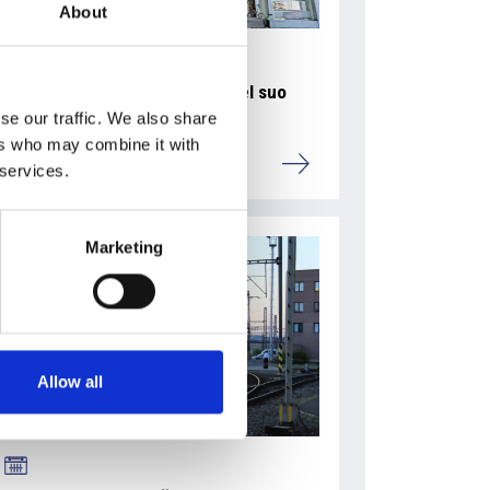
About
La Škoda avvia la produzione del suo
SUV Peaq
se our traffic. We also share
ers who may combine it with
Repubblica Ceca
 services.
Marketing
Allow all