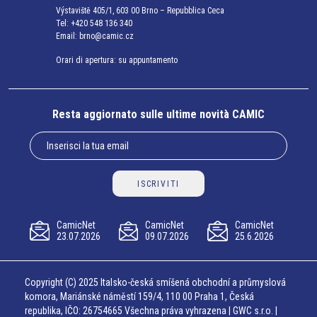
Výstaviště 405/1, 603 00 Brno – Repubblica Ceca
Tel:
+420 548 136 340
Email:
brno@camic.cz
Orari di apertura: su appuntamento
Resta aggiornato sulle ultime novità CAMIC
ISCRIVITI
CamicNet
CamicNet
CamicNet
23.07.2026
09.07.2026
25.6.2026
Copyright (C) 2025 Italsko-česká smíšená obchodní a průmyslová
komora, Mariánské náměstí 159/4, 110 00 Praha 1, Česká
republika, IČO: 26754665 Všechna práva vyhrazena | GWC s.r.o. |