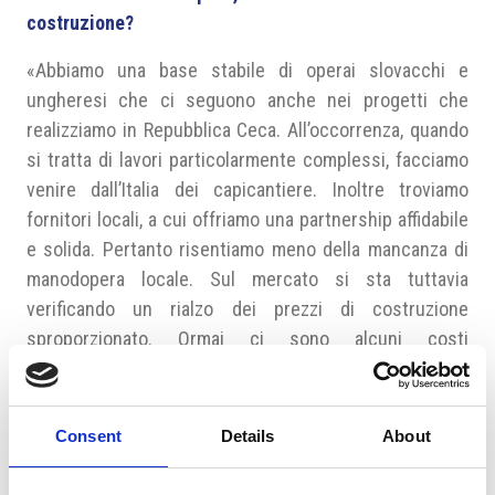
costruzione?
«Abbiamo una base stabile di operai slovacchi e
ungheresi che ci seguono anche nei progetti che
realizziamo in Repubblica Ceca. All’occorrenza, quando
si tratta di lavori particolarmente complessi, facciamo
venire dall’Italia dei capicantiere. Inoltre troviamo
fornitori locali, a cui offriamo una partnership affidabile
e solida. Pertanto risentiamo meno della mancanza di
manodopera locale. Sul mercato si sta tuttavia
verificando un rialzo dei prezzi di costruzione
sproporzionato. Ormai ci sono alcuni costi
decisamente superiori rispetto a quelli italiani, penso
ad esempio al noleggio di attrezzature specializzate.
Abbiamo verificato anche la mancanza dei materiali da
Consent
Details
About
costruzione. Ad esempio alla
Tecnocap
, per rispettare i
tempi di consegna, abbiamo dovuto acquistare