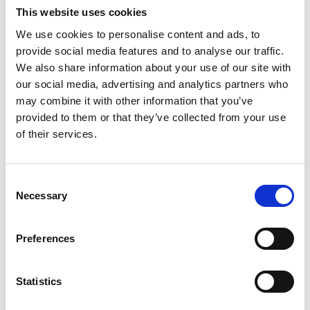
This website uses cookies
materiali semplici, come i mattoni, dall’Italia. E li
abbiamo pagati anche meno che sul mercato ceco,
We use cookies to personalise content and ads, to
nonostante i costi di trasporto, che nel caso di
provide social media features and to analyse our traffic.
We also share information about your use of our site with
materiali poveri come mattoni incidono molto. In
our social media, advertising and analytics partners who
condizioni normali compriamo in Italia solo i materiali di
may combine it with other information that you’ve
alta gamma».
provided to them or that they’ve collected from your use
of their services.
Infine, perché avete deciso di espandervi sui mercati
esteri? La crisi del mercato italiano ha inciso su
questa scelta?
Consent
Necessary
Selection
«La nostra azienda ha più di cent’anni di storia e
quando abbiamo deciso di espanderci all’estero il
Preferences
mercato italiano non era in crisi. Avevamo però voglia di
aprirci a nuovi mercati, dove far valere le nostre
competenze. Abbiamo puntato su una regione
Statistics
geograficamente vicina, come quella del centro Europa,