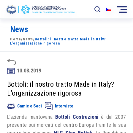
News
La Camera
Home
/
News
/
Bottoli: il nostro tratto Made in Italy?
News
L’organizzazione rigorosa
Eventi
Sviluppo Mercato
13.03.2019
Soci
Bottoli: il nostro tratto Made in Italy?
L’organizzazione rigorosa
Partner
Camic e Soci
Interviste
Progetti
L’azienda mantovana
Bottoli Costruzioni
è dal 2007
Area riservata
presente sui mercati del centro Europa tramite la sua
controllata slovacca
HLG Stav Bottoli
. In Repubblica