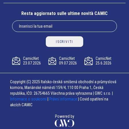
Resta aggiornato sulle ultime novità CAMIC
ISCRIVITI
CamicNet
CamicNet
CamicNet
23.07.2026
09.07.2026
25.6.2026
Copyright (C) 2025 Italsko-česká smíšená obchodní a průmyslová
komora, Mariánské náměstí 159/4, 110 00 Praha 1, Česká
republika, IČO: 26754665 Všechna práva vyhrazena | GWC s.r.o. |
Informace o soukromí
|
Právní informace
| Covid opatření na
akcích CAMIC
Powered by