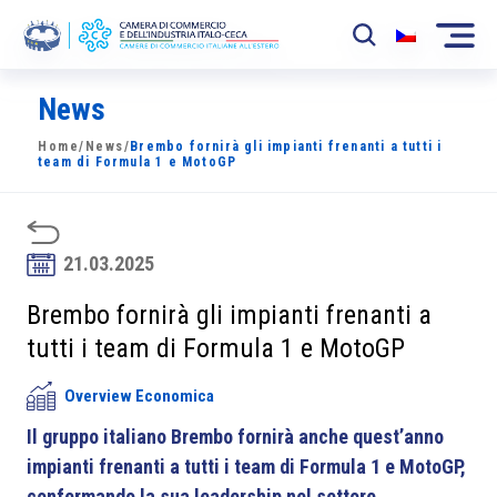
News
La Camera
Home
/
News
/
Brembo fornirà gli impianti frenanti a tutti i
News
team di Formula 1 e MotoGP
Eventi
Sviluppo Mercato
21.03.2025
Soci
Brembo fornirà gli impianti frenanti a
tutti i team di Formula 1 e MotoGP
Partner
Overview Economica
Progetti
Il gruppo italiano Brembo fornirà anche quest’anno
Area riservata
impianti frenanti a tutti i team di Formula 1 e MotoGP,
confermando la sua leadership nel settore.