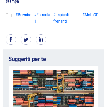
stampa
Tag:
#Brembo
#Formula
#impianti
#MotoGP
1
frenanti
Suggeriti per te