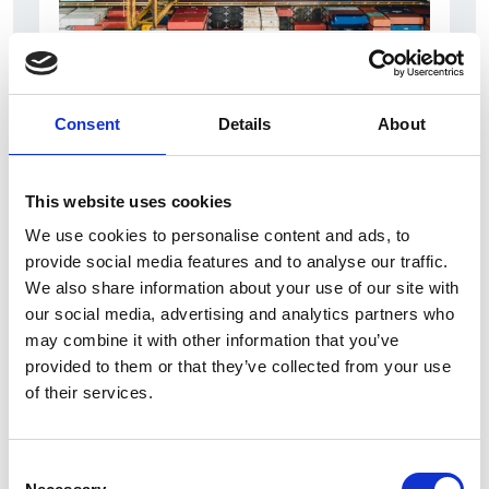
6 Agosto 2026
L’interscambio Italia – Repubblica ha superato
nel primo semestre i dieci miliardi di euro
Consent
Details
About
Interviste
This website uses cookies
Overview Economica
We use cookies to personalise content and ads, to
Repubblica Ceca
provide social media features and to analyse our traffic.
We also share information about your use of our site with
our social media, advertising and analytics partners who
may combine it with other information that you’ve
provided to them or that they’ve collected from your use
of their services.
Consent