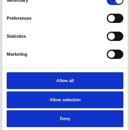
Necessary
Selection
Preferences
Accelera la ripresa dell’industria nel corso del
primo semestre
Statistics
Overview Economica
Repubblica Ceca
Marketing
Allow all
Allow selection
Deny