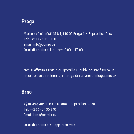
Praga
Mariánské náměstí 159/4, 110 00 Praga 1 – Repubblica Ceca
Tel:
+420 222 015 300
Email:
info@camic.cz
Orari di apertura: lun – ven 9:00 – 17:00
Non si effettua servizio di sportello al pubblico. Per fissare un
incontro con un referente, si prega di scrivere a info@camic.cz
Brno
Výstaviště 405/1, 603 00 Brno – Repubblica Ceca
Tel:
+420 548 136 340
Email:
brno@camic.cz
Orari di apertura: su appuntamento