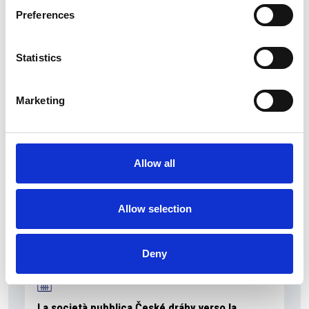
Preferences
Statistics
La Škoda avvia la produzione del suo SUV Peaq
Repubblica Ceca
Marketing
Allow all
Allow selection
Deny
La società pubblica České dráhy verso la