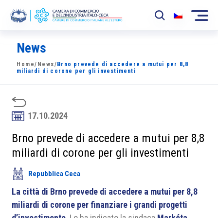
News
La Camera
Home
/
News
/
Brno prevede di accedere a mutui per 8,8
News
miliardi di corone per gli investimenti
Eventi
Sviluppo Mercato
17.10.2024
Soci
Brno prevede di accedere a mutui per 8,8
miliardi di corone per gli investimenti
Partner
Repubblica Ceca
Progetti
La città di Brno prevede di accedere a mutui per 8,8
Area riservata
miliardi di corone per finanziare i grandi progetti
d’investimento
. Lo ha indicato la sindaca
Markéta