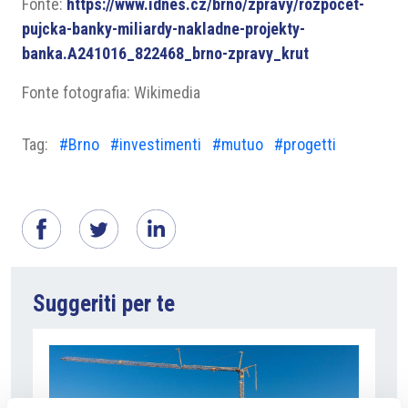
Fonte:
https://www.idnes.cz/brno/zpravy/rozpocet-
pujcka-banky-miliardy-nakladne-projekty-
banka.A241016_822468_brno-zpravy_krut
Fonte fotografia: Wikimedia
Tag:
#Brno
#investimenti
#mutuo
#progetti
Suggeriti per te