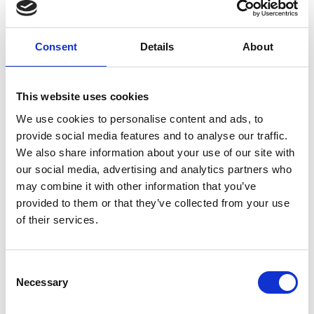
L’interscambio Italia – Repubblica ha superato
nel primo semestre i dieci miliardi di euro
Consent
Details
About
Interviste
Overview Economica
This website uses cookies
Repubblica Ceca
We use cookies to personalise content and ads, to
provide social media features and to analyse our traffic.
We also share information about your use of our site with
our social media, advertising and analytics partners who
may combine it with other information that you’ve
provided to them or that they’ve collected from your use
of their services.
Consent
Necessary
Selection