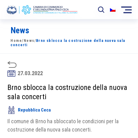
News
La Camera
Home
/
News
/
Brno sblocca la costruzione della nuova sala
News
concerti
Eventi
Sviluppo Mercato
27.03.2022
Soci
Brno sblocca la costruzione della nuova
sala concerti
Partner
Repubblica Ceca
Progetti
Il comune di Brno ha sbloccato le condizioni per la
Area riservata
costruzione della nuova sala concerti.