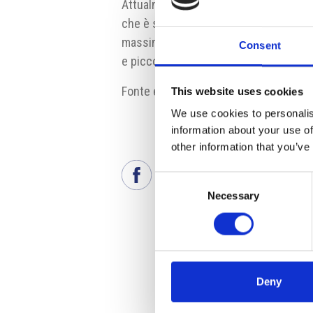
Attualmente in Repubblica Ceca è in vi
che è stata prorogata di un anno. Ad ec
massima del sostegno pubblico è del 2
Consent
e piccole aziende.
Fonte e fonte fotografia:
ec.europa.e
This website uses cookies
We use cookies to personalis
information about your use of
other information that you’ve
Consent
Necessary
Selection
Deny