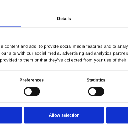
gore la cartina prevista per il periodo 2014-2020,
cezione di Praga, in tutte le regioni l’intensità
5 percento con gli incrementi previsti per le medie
Details
u
e content and ads, to provide social media features and to analy
 our site with our social media, advertising and analytics partn
 provided to them or that they’ve collected from your use of their
Preferences
Statistics
Allow selection