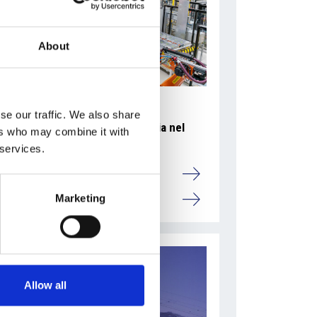
About
se our traffic. We also share
Accelera la ripresa dell’industria nel
ers who may combine it with
corso del primo semestre
 services.
Overview Economica
Marketing
Repubblica Ceca
Allow all