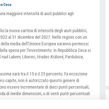
ca Ceca
 maggiore intensità di aiuti pubblici agli
o la nuova cartina di intensità degli aiuti pubblici,
2022 al 31 dicembre del 2027. Nelle regioni con un
to della media dell’Unione Europea saranno permessi
 della spesa per l’investimento. In Repubblica Ceca si
stí nad Labem, Liberec, Hradec Králové, Pardubice,
assima sarà tra il 15 e il 25 percento. Fa eccezione
pro capite, non è autorizzato questo genere di
no essere incrementate di dieci punti percentuali,
nda di medie dimensioni, o di venti punti percentuali