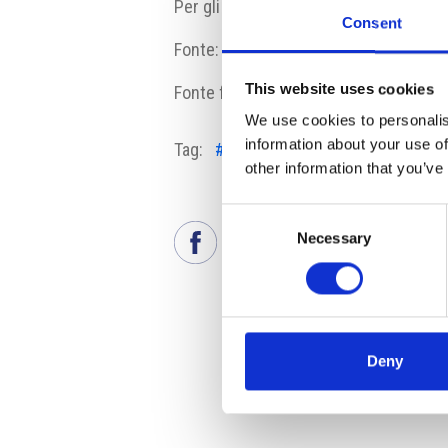
Per gli approfondimenti
CLICCA QUI
.
Consent
Fonte:
www.idnes.cz
This website uses cookies
Fonte fotografia:
Eurostat
We use cookies to personalis
information about your use of
Tag:
#Eurostat
#prezzi del gas
other information that you’ve
Consent
Necessary
Selection
Deny