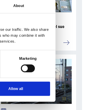
About
La Škoda avvia la produzione del suo
se our traffic. We also share
SUV Peaq
ers who may combine it with
 services.
Repubblica Ceca
Marketing
Allow all