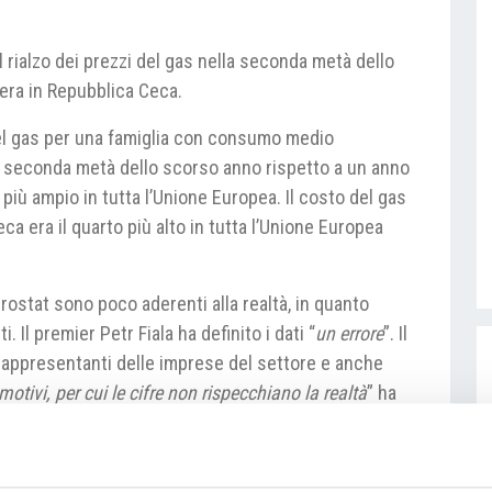
l rialzo dei prezzi del gas nella seconda metà dello
ra in Repubblica Ceca.
 del gas per una famiglia con consumo medio
 seconda metà dello scorso anno rispetto a un anno
 più ampio in tutta l’Unione Europea. Il costo del gas
eca era il quarto più alto in tutta l’Unione Europea
.
Eurostat sono poco aderenti alla realtà, in quanto
. Il premier Petr Fiala ha definito i dati “
un errore
”. Il
 rappresentanti delle imprese del settore e anche
otivi, per cui le
cifre non rispecchiano la realtà
” ha
tà per l’Energia che è tuttavia uno degli enti che