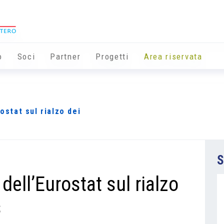
o
Soci
Partner
Progetti
Area riservata
ostat sul rialzo dei
S
 dell’Eurostat sul rialzo
s