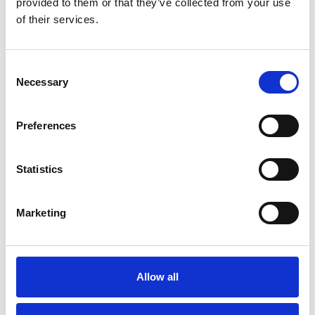
provided to them or that they’ve collected from your use
of their services.
Fonte fotografia: Studio Adam-Costey, Camic
Consent
Necessary
Selection
Preferences
Suggeriti per te
Statistics
Marketing
Allow all