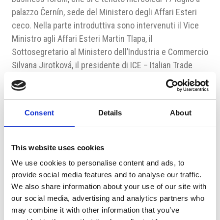
palazzo Černín, sede del Ministero degli Affari Esteri
ceco. Nella parte introduttiva sono intervenuti il Vice
Ministro agli Affari Esteri Martin Tlapa, il
Sottosegretario al Ministero dell’Industria e Commercio
Silvana Jirotková, il presidente di ICE – Italian Trade
Agency Carlo Maria Ferro e i rappresentanti delle
associazioni imprenditoriali dei due Paesi. La parte
pomeridiana è stata dedicata agli incontri B2B con la
Consent
Details
About
presenza di circa cento aziende italiane a ceche. A
margine dei lavori si sono tenuti una riunione di lavoro
con il Ministro degli Affari Esteri ceco Tomáš Petříček e
This website uses cookies
un incontro informale con il consiglio direttivo della
We use cookies to personalise content and ads, to
Camera Italo-Ceca. In novembre l’incontro verrà
provide social media features and to analyse our traffic.
ricambiato con una visita ministeriale in Italia da parte
We also share information about your use of our site with
di una delegazione di aziende ceche.
our social media, advertising and analytics partners who
may combine it with other information that you’ve
Fonte: Camic