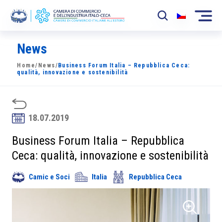
News
La Camera
Home
/
News
/
Business Forum Italia – Repubblica Ceca:
News
qualità, innovazione e sostenibilità
Eventi
Sviluppo Mercato
18.07.2019
Soci
Business Forum Italia – Repubblica
Ceca: qualità, innovazione e sostenibilità
Partner
Camic e Soci
Italia
Repubblica Ceca
Progetti
Area riservata