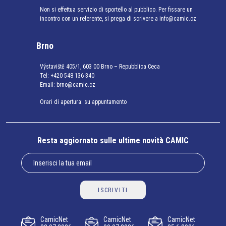
Non si effettua servizio di sportello al pubblico. Per fissare un
incontro con un referente, si prega di scrivere a info@camic.cz
Brno
Výstaviště 405/1, 603 00 Brno – Repubblica Ceca
Tel:
+420 548 136 340
Email:
brno@camic.cz
Orari di apertura: su appuntamento
Resta aggiornato sulle ultime novità CAMIC
ISCRIVITI
CamicNet
CamicNet
CamicNet