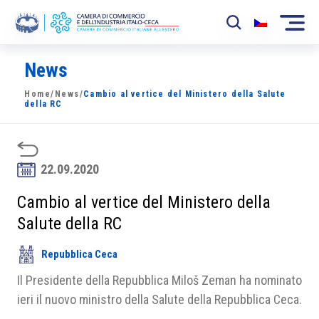
News
La Camera
Home
/
News
/
Cambio al vertice del Ministero della Salute
News
della RC
Eventi
Sviluppo Mercato
22.09.2020
Soci
Cambio al vertice del Ministero della
Salute della RC
Partner
Repubblica Ceca
Progetti
Il Presidente della Repubblica Miloš Zeman ha nominato
Area riservata
ieri il nuovo ministro della Salute della Repubblica Ceca.