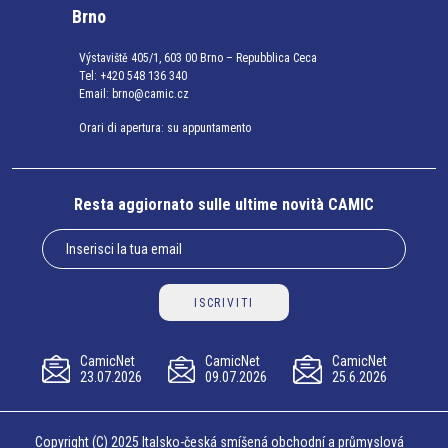
Brno
Výstaviště 405/1, 603 00 Brno – Repubblica Ceca
Tel:
+420 548 136 340
Email:
brno@camic.cz
Orari di apertura: su appuntamento
Resta aggiornato sulle ultime novità CAMIC
ISCRIVITI
CamicNet
CamicNet
CamicNet
23.07.2026
09.07.2026
25.6.2026
Copyright (C) 2025 Italsko-česká smíšená obchodní a průmyslová