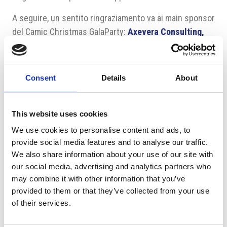
A seguire, un sentito ringraziamento va ai main sponsor
del Camic Christmas GalaParty:
Axevera Consulting,
Generali CEE Holding, Mattoni 1873, RENOMIA,
UniCredit Bank Czech Republic & Slovakia
; ai golden
sponsor
Brazzale Moravia e Brembo Czech
; ai silver
Consent
Details
About
sponsor
Antares, Ferrero Česká, Nová Mosilana, Siad
Czech, Tecnocap, VÚB – Intesa Sanpaolo Group
e ai
product partner
Bevande, Cortelazzi, Paul’s Bohemia,
This website uses cookies
Signorvino
.
We use cookies to personalise content and ads, to
provide social media features and to analyse our traffic.
Fonte: CAMIC
We also share information about your use of our site with
our social media, advertising and analytics partners who
Fonte fotografia: Studio Adam-Costey
may combine it with other information that you’ve
provided to them or that they’ve collected from your use
of their services.