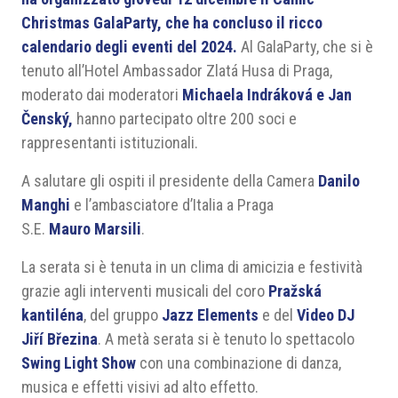
Christmas GalaParty, che ha concluso il ricco
calendario degli eventi del 2024.
Al GalaParty, che si è
tenuto all’Hotel Ambassador Zlatá Husa di Praga,
moderato dai moderatori
Michaela Indráková e Jan
Čenský,
hanno partecipato oltre 200 soci e
rappresentanti istituzionali.
A salutare gli ospiti il presidente della Camera
Danilo
Manghi
e l’ambasciatore d’Italia a Praga
S.E.
Mauro Marsili
.
La serata si è tenuta in un clima di amicizia e festività
grazie agli interventi musicali del coro
Pražská
kantiléna
, del gruppo
Jazz Elements
e del
Video DJ
Jiří Březina
. A metà serata si è tenuto lo spettacolo
Swing Light Show
con una combinazione di danza,
musica e effetti visivi ad alto effetto.