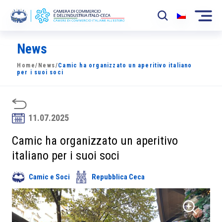
News
La Camera
Home
/
News
/
Camic ha organizzato un aperitivo italiano
News
per i suoi soci
Eventi
Sviluppo Mercato
11.07.2025
Soci
Camic ha organizzato un aperitivo
italiano per i suoi soci
Partner
Camic e Soci
Repubblica Ceca
Progetti
Area riservata