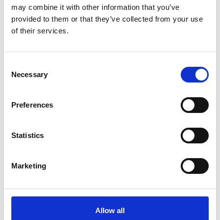
nel primo semestre i dieci miliardi di euro
may combine it with other information that you’ve
provided to them or that they’ve collected from your use
Interviste
of their services.
Overview Economica
Repubblica Ceca
Consent
Necessary
Selection
Preferences
Statistics
Marketing
Accelera la ripresa dell’industria nel corso del
Allow all
primo semestre