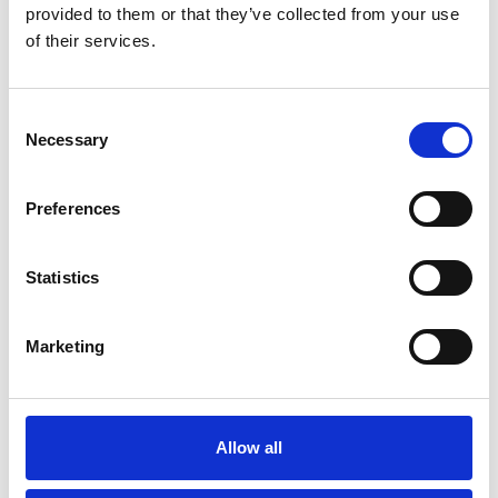
provided to them or that they’ve collected from your use
7 Agosto 2026
of their services.
Nel primo semestre è aumentata fortemente la
costruzione di nuove abitazioni
Consent
Repubblica Ceca
Necessary
Selection
Preferences
Statistics
Marketing
Allow all
La Škoda avvia la produzione del suo SUV Peaq