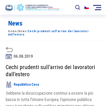
News
La Camera
Home
/
News
/
Cechi prudenti sull’arrivo dei lavoratori
News
dall’estero
Eventi
Sviluppo Mercato
06.08.2019
Soci
Cechi prudenti sull’arrivo dei lavoratori
dall’estero
Partner
Repubblica Ceca
Progetti
Sebbene la disoccupazione continui a essere la più
Area riservata
bassa in tutta l’Unione Europea, l’opinione pubblica
ceca è prudente sulla politica migratoria per attirare