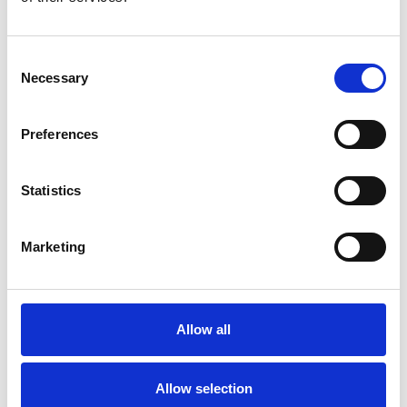
Consent
Necessary
Selection
Preferences
Statistics
Marketing
Accelera la ripresa dell’industria nel corso del
primo semestre
Overview Economica
Allow all
Repubblica Ceca
Allow selection