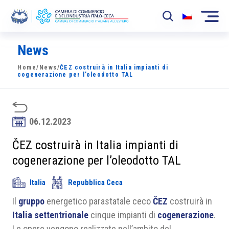
News
La Camera
Home
/
News
/
ČEZ costruirà in Italia impianti di
News
cogenerazione per l’oleodotto TAL
Eventi
Sviluppo Mercato
06.12.2023
Soci
ČEZ costruirà in Italia impianti di
cogenerazione per l’oleodotto TAL
Partner
Italia
Repubblica Ceca
Progetti
Il
gruppo
energetico parastatale ceco
ČEZ
costruirà in
Area riservata
Italia settentrionale
cinque impianti di
cogenerazione
.
Le opere vengono realizzate nell’ambito del