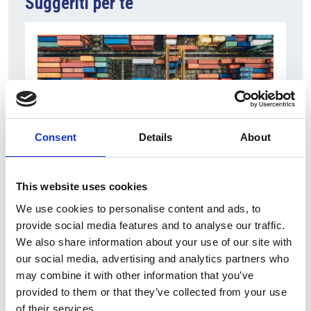
Suggeriti per te
Consent
Details
About
6 Agosto 2026
This website uses cookies
L’interscambio Italia – Repubblica ha superato
We use cookies to personalise content and ads, to
nel primo semestre i dieci miliardi di euro
provide social media features and to analyse our traffic.
We also share information about your use of our site with
Interviste
our social media, advertising and analytics partners who
Overview Economica
may combine it with other information that you’ve
provided to them or that they’ve collected from your use
Repubblica Ceca
of their services.