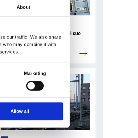
About
La Škoda avvia la produzione del suo
se our traffic. We also share
SUV Peaq
ers who may combine it with
 services.
Repubblica Ceca
Marketing
Allow all