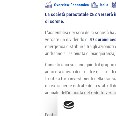
Overview Economica
Italia
La società parastatale ČEZ verserà in
di corone.
L’assemblea dei soci della società ha
versare un dividendo di
47 corone ce
energetica distribuirà tra gli azionisti
andranno all’azionista di maggioranza,
Come lo scorso anno quindi il gruppo d
anno era sceso di circa tre miliardi d
fronte a forti investimenti nella tran
un extra per le entrate dello stato. Il
annuale dell’imposta del reddito versa
Fonte:
https://www.idnes.cz/ekonomi