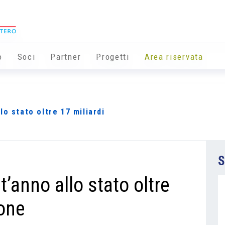
o
Soci
Partner
Progetti
Area riservata
o stato oltre 17 miliardi
S
’anno allo stato oltre
rone