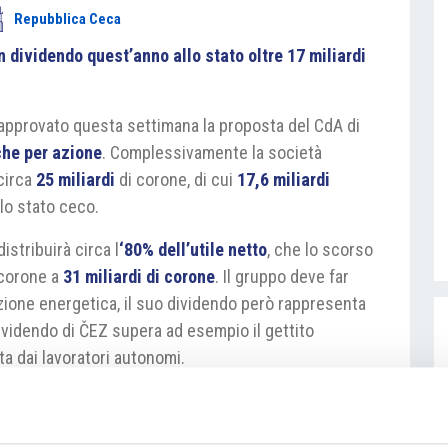
Repubblica Ceca
 dividendo quest’anno allo stato oltre 17 miliardi
 approvato questa settimana la proposta del CdA di
che per azione
. Complessivamente la società
 circa
25 miliardi
di corone, di cui
17,6 miliardi
 lo stato ceco.
istribuirà circa l
‘80% dell’utile netto
, che lo scorso
i corone a
31 miliardi di corone
. Il gruppo deve far
sizione energetica, il suo dividendo però rappresenta
 dividendo di ČEZ supera ad esempio il gettito
ta dai lavoratori autonomi.
ka/podniky/cez-dividenda-