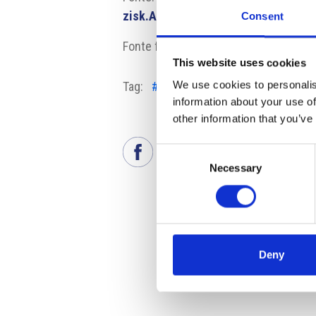
zisk.A250623_195050_ekoakcie_ve
Consent
Fonte fotografia: ČEZ
This website uses cookies
We use cookies to personalis
Tag:
#ČEZ
#Dividendi
#Energia Rep
information about your use of
other information that you’ve
Consent
Necessary
Selection
Deny