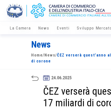
La Camera
News
Eventi
Sviluppo Mercat
News
Home
/
News
/
ČEZ verserà quest’anno all
di corone
24.06.2025
ČEZ verserà quest
17 miliardi di co