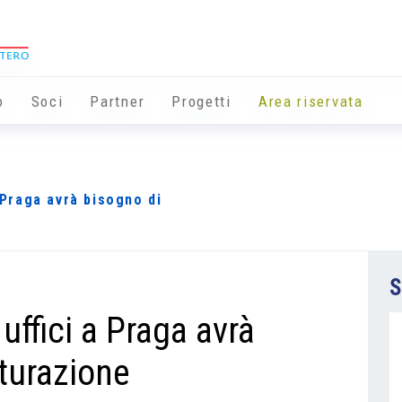
o
Soci
Partner
Progetti
Area riservata
a Praga avrà bisogno di
S
 uffici a Praga avrà
tturazione