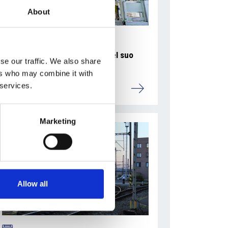
About
La Škoda avvia la produzione del suo
se our traffic. We also share
SUV Peaq
ers who may combine it with
 services.
Repubblica Ceca
Marketing
Allow all