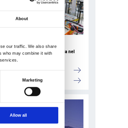
About
se our traffic. We also share
Accelera la ripresa dell’industria nel
ers who may combine it with
corso del primo semestre
 services.
Overview Economica
Marketing
Repubblica Ceca
Allow all