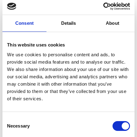
Consent
Details
About
10 Agosto 2026
Il vino italiano rimane leader sul mercato ceco
This website uses cookies
We use cookies to personalise content and ads, to
Italia
provide social media features and to analyse our traffic.
Repubblica Ceca
We also share information about your use of our site with
our social media, advertising and analytics partners who
may combine it with other information that you’ve
provided to them or that they’ve collected from your use
of their services.
Consent
Necessary
Selection