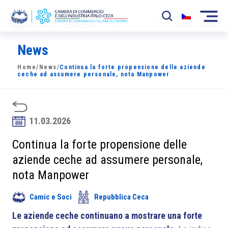
News
La Camera
Home
/
News
/
Continua la forte propensione delle aziende
News
ceche ad assumere personale, nota Manpower
Eventi
Sviluppo Mercato
11.03.2026
Soci
Continua la forte propensione delle
aziende ceche ad assumere personale,
Partner
nota Manpower
Progetti
Camic e Soci
Repubblica Ceca
Area riservata
Le aziende ceche continuano a mostrare una forte