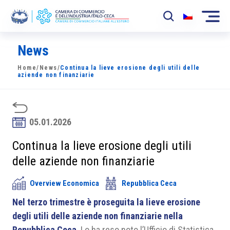
News
La Camera
Home
/
News
/
Continua la lieve erosione degli utili delle
News
aziende non finanziarie
Eventi
Sviluppo Mercato
05.01.2026
Soci
Continua la lieve erosione degli utili
delle aziende non finanziarie
Partner
Overview Economica
Repubblica Ceca
Progetti
Nel terzo trimestre è proseguita la lieve erosione
Area riservata
degli utili delle aziende non finanziarie nella
Repubblica Ceca
. Lo ha reso noto l’
Ufficio di Statistica