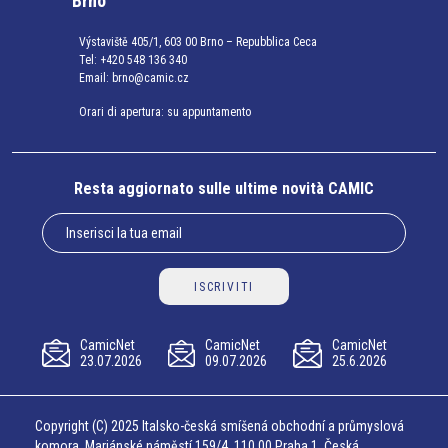
Brno
Výstaviště 405/1, 603 00 Brno – Repubblica Ceca
Tel:
+420 548 136 340
Email:
brno@camic.cz
Orari di apertura: su appuntamento
Resta aggiornato sulle ultime novità CAMIC
ISCRIVITI
CamicNet
CamicNet
CamicNet
23.07.2026
09.07.2026
25.6.2026
Copyright (C) 2025 Italsko-česká smíšená obchodní a průmyslová
komora, Mariánské náměstí 159/4, 110 00 Praha 1, Česká