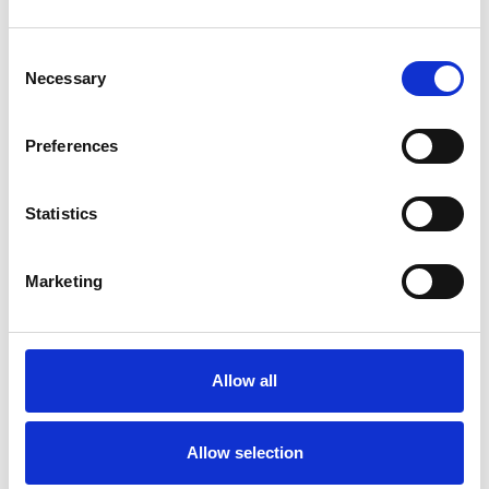
Consent
Necessary
Selection
Preferences
Statistics
Marketing
Accelera la ripresa dell’industria nel corso del
primo semestre
Overview Economica
Allow all
Repubblica Ceca
Allow selection