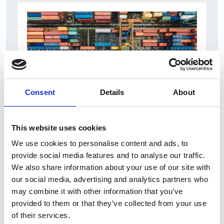
Consent
Details
About
6 Agosto 2026
This website uses cookies
L’interscambio Italia – Repubblica ha superato
We use cookies to personalise content and ads, to
nel primo semestre i dieci miliardi di euro
provide social media features and to analyse our traffic.
Interviste
We also share information about your use of our site with
our social media, advertising and analytics partners who
Overview Economica
may combine it with other information that you’ve
Repubblica Ceca
provided to them or that they’ve collected from your use
of their services.