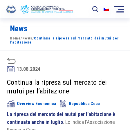
News
La Camera
Home
/
News
/
Continua la ripresa sul mercato dei mutui per
News
l’abitazione
Eventi
Sviluppo Mercato
13.08.2024
Soci
Continua la ripresa sul mercato dei
mutui per l’abitazione
Partner
Overview Economica
Repubblica Ceca
Progetti
La ripresa del mercato dei mutui per l’abitazione è
Area riservata
continuata anche in luglio
. Lo indica l’Associazione
Bancaria Ceca.