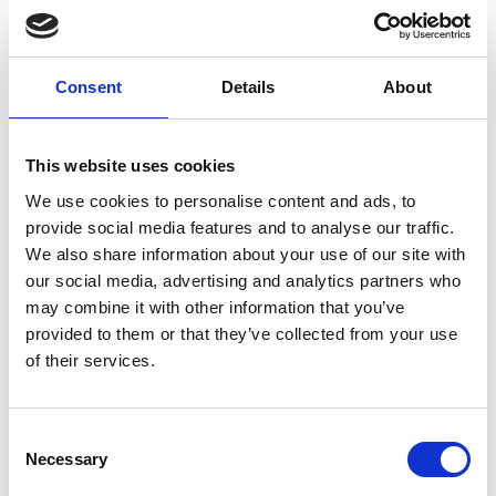
Consent
Details
About
This website uses cookies
7 Agosto 2026
We use cookies to personalise content and ads, to
Nel primo semestre è aumentata fortemente la
provide social media features and to analyse our traffic.
costruzione di nuove abitazioni
We also share information about your use of our site with
Repubblica Ceca
our social media, advertising and analytics partners who
may combine it with other information that you’ve
provided to them or that they’ve collected from your use
of their services.
Consent
Necessary
Selection