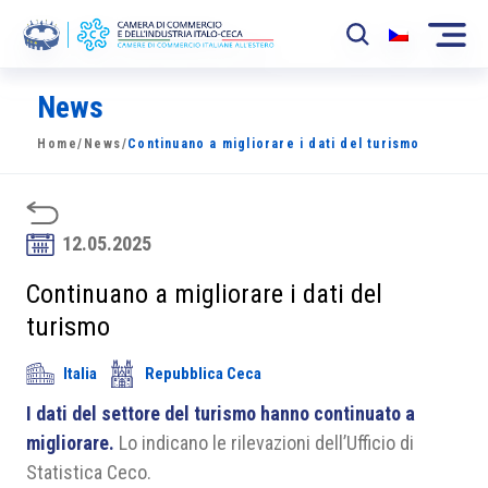
News
La Camera
Home
/
News
/
Continuano a migliorare i dati del turismo
News
Eventi
12.05.2025
Sviluppo Mercato
Continuano a migliorare i dati del
Soci
turismo
Partner
Italia
Repubblica Ceca
Progetti
I dati del settore del turismo hanno continuato a
migliorare.
Lo indicano le rilevazioni dell’Ufficio di
Area riservata
Statistica Ceco.