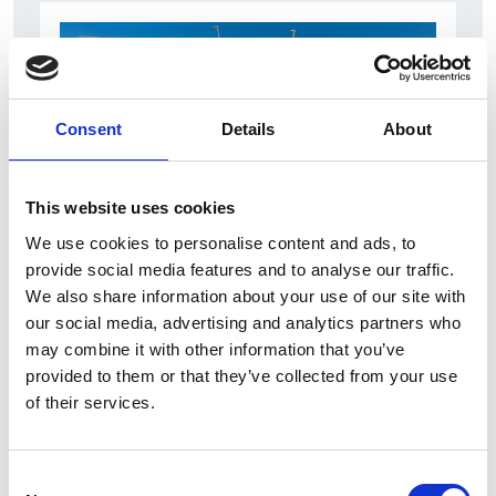
Consent
Details
About
This website uses cookies
We use cookies to personalise content and ads, to
7 Agosto 2026
provide social media features and to analyse our traffic.
Nel primo semestre è aumentata fortemente la
We also share information about your use of our site with
costruzione di nuove abitazioni
our social media, advertising and analytics partners who
may combine it with other information that you’ve
Repubblica Ceca
provided to them or that they’ve collected from your use
of their services.
Consent