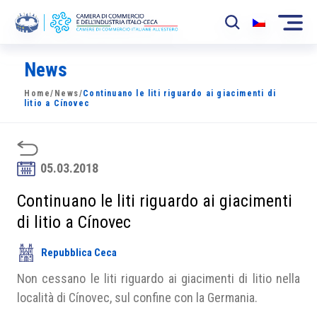
News
La Camera
Home
/
News
/
Continuano le liti riguardo ai giacimenti di
News
litio a Cínovec
Eventi
Sviluppo Mercato
05.03.2018
Soci
Continuano le liti riguardo ai giacimenti
di litio a Cínovec
Partner
Repubblica Ceca
Progetti
Non cessano le liti riguardo ai giacimenti di litio nella
Area riservata
località di Cínovec, sul confine con la Germania.