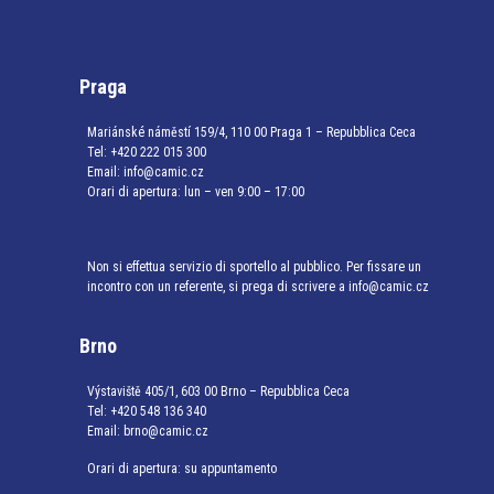
Praga
Mariánské náměstí 159/4, 110 00 Praga 1 – Repubblica Ceca
Tel:
+420 222 015 300
Email:
info@camic.cz
Orari di apertura: lun – ven 9:00 – 17:00
Non si effettua servizio di sportello al pubblico. Per fissare un
incontro con un referente, si prega di scrivere a info@camic.cz
Brno
Výstaviště 405/1, 603 00 Brno – Repubblica Ceca
Tel:
+420 548 136 340
Email:
brno@camic.cz
Orari di apertura: su appuntamento