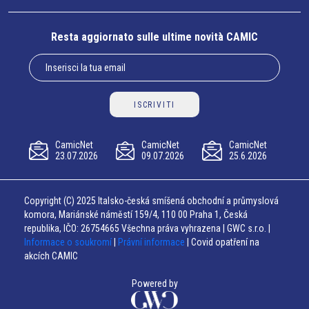
Resta aggiornato sulle ultime novità CAMIC
ISCRIVITI
CamicNet
CamicNet
CamicNet
23.07.2026
09.07.2026
25.6.2026
Copyright (C) 2025 Italsko-česká smíšená obchodní a průmyslová
komora, Mariánské náměstí 159/4, 110 00 Praha 1, Česká
republika, IČO: 26754665 Všechna práva vyhrazena | GWC s.r.o. |
Informace o soukromí
|
Právní informace
| Covid opatření na
akcích CAMIC
Powered by