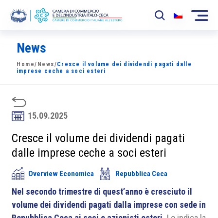
News
La Camera
Home
/
News
/
Cresce il volume dei dividendi pagati dalle
News
imprese ceche a soci esteri
Eventi
Sviluppo Mercato
15.09.2025
Soci
Cresce il volume dei dividendi pagati
dalle imprese ceche a soci esteri
Partner
Overview Economica
Repubblica Ceca
Progetti
Nel secondo trimestre di quest’anno è cresciuto il
Area riservata
volume dei dividendi pagati dalla imprese con sede in
Repubblica Ceca ai soci e azionisti esteri.
Lo indica la