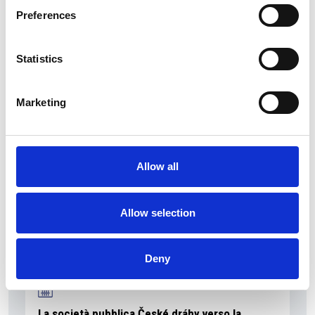
Preferences
Statistics
La Škoda avvia la produzione del suo SUV Peaq
Repubblica Ceca
Marketing
Allow all
Allow selection
Deny
La società pubblica České dráhy verso la