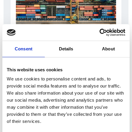
Consent
Details
About
6 Agosto 2026
L’interscambio Italia – Repubblica ha superato
This website uses cookies
nel primo semestre i dieci miliardi di euro
We use cookies to personalise content and ads, to
Interviste
provide social media features and to analyse our traffic.
We also share information about your use of our site with
Overview Economica
our social media, advertising and analytics partners who
Repubblica Ceca
may combine it with other information that you’ve
provided to them or that they’ve collected from your use
of their services.