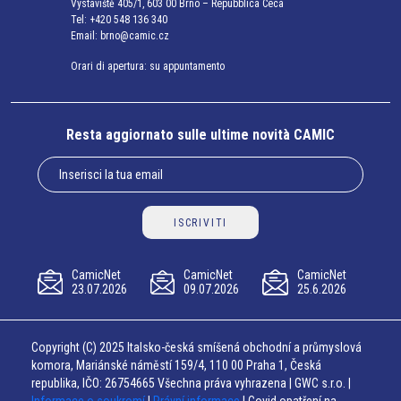
Výstaviště 405/1, 603 00 Brno – Repubblica Ceca
Tel:
+420 548 136 340
Email:
brno@camic.cz
Orari di apertura: su appuntamento
Resta aggiornato sulle ultime novità CAMIC
ISCRIVITI
CamicNet
CamicNet
CamicNet
23.07.2026
09.07.2026
25.6.2026
Copyright (C) 2025 Italsko-česká smíšená obchodní a průmyslová
komora, Mariánské náměstí 159/4, 110 00 Praha 1, Česká
republika, IČO: 26754665 Všechna práva vyhrazena | GWC s.r.o. |