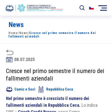
News
La Camera
Home
/
News
/
Cresce nel primo semestre il numero dei
News
fallimenti aziendali
Eventi
Sviluppo Mercato
08.07.2025
Soci
Cresce nel primo semestre il numero dei
fallimenti aziendali
Partner
Camic e Soci
Repubblica Ceca
Progetti
Nel primo semestre è cresciuto il numero dei
Area riservata
fallimenti aziendali in Repubblica Ceca.
Lo indica
CRIF –
Czech Credit Bureau
, socio Camic.