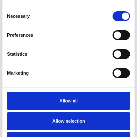
Consent
Necessary
Selection
Preferences
Statistics
Accelera la ripresa dell’industria nel corso del
Marketing
primo semestre
Overview Economica
Repubblica Ceca
Allow all
Allow selection