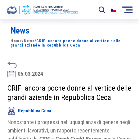
News
La Camera
Home
/
News
/
CRIF: ancora poche donne al vertice delle
News
grandi aziende in Repubblica Ceca
Eventi
Sviluppo Mercato
05.03.2024
Soci
CRIF: ancora poche donne al vertice delle
grandi aziende in Repubblica Ceca
Partner
Repubblica Ceca
Progetti
Nonostante i progressi nell’uguaglianza di genere negli
Area riservata
ambienti lavorativi, un rapporto recentemente
pubblicato da
CRIF – Czech Credit Bureau
,
socio Camic
,