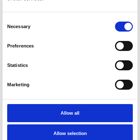
Repubblica Ceca
Consent
Necessary
Selection
Preferences
Statistics
Marketing
Ano 2011 schiera un nuovo candidato sindaco
a Praga
Allow all
Repubblica Ceca
Allow selection