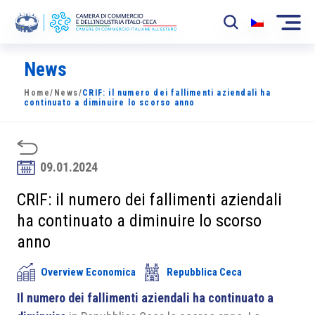
News
La Camera
Home
/
News
/
CRIF: il numero dei fallimenti aziendali ha
News
continuato a diminuire lo scorso anno
Eventi
Sviluppo Mercato
09.01.2024
Soci
CRIF: il numero dei fallimenti aziendali
ha continuato a diminuire lo scorso
Partner
anno
Progetti
Overview Economica
Repubblica Ceca
Area riservata
Il numero dei fallimenti aziendali ha continuato a