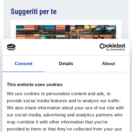
Suggeriti per te
Consent
Details
About
This website uses cookies
6 Agosto 2026
We use cookies to personalise content and ads, to
L’interscambio Italia – Repubblica ha superato
provide social media features and to analyse our traffic.
nel primo semestre i dieci miliardi di euro
We also share information about your use of our site with
our social media, advertising and analytics partners who
Interviste
may combine it with other information that you’ve
Overview Economica
provided to them or that they’ve collected from your use