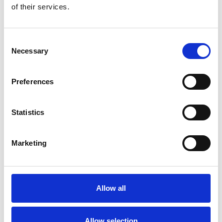
of their services.
Repubblica Ceca
Consent
Necessary
Selection
Preferences
Statistics
Marketing
Accelera la ripresa dell’industria nel corso del
primo semestre
Allow all
Overview Economica
Repubblica Ceca
Allow selection