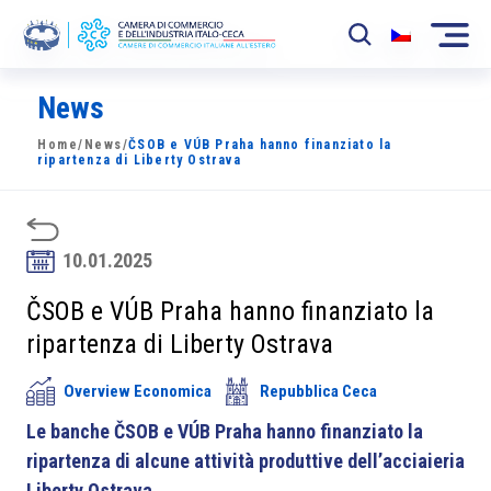
News
La Camera
Home
/
News
/
ČSOB e VÚB Praha hanno finanziato la
News
ripartenza di Liberty Ostrava
Eventi
Sviluppo Mercato
10.01.2025
Soci
ČSOB e VÚB Praha hanno finanziato la
ripartenza di Liberty Ostrava
Partner
Overview Economica
Repubblica Ceca
Progetti
Le banche ČSOB e VÚB Praha hanno finanziato la
Area riservata
ripartenza di alcune attività produttive dell’acciaieria
Liberty Ostrava.