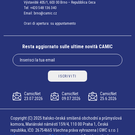
Výstaviště 405/1, 603 00 Brno – Repubblica Ceca
Tel:
+420 548 136 340
Email:
brno@camic.cz
Orari di apertura: su appuntamento
Resta aggiornato sulle ultime novità CAMIC
ISCRIVITI
CamicNet
CamicNet
CamicNet
23.07.2026
09.07.2026
25.6.2026
Copyright (C) 2025 Italsko-česká smíšená obchodní a průmyslová
komora, Mariánské náměstí 159/4, 110 00 Praha 1, Česká
republika, IČO: 26754665 Všechna práva vyhrazena | GWC s.r.o. |