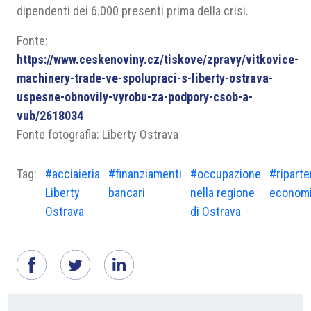
dipendenti dei 6.000 presenti prima della crisi.
Fonte:
https://www.ceskenoviny.cz/tiskove/zpravy/vitkovice-
machinery-trade-ve-spolupraci-s-liberty-ostrava-
uspesne-obnovily-vyrobu-za-podpory-csob-a-
vub/2618034
Fonte fotografia: Liberty Ostrava
Tag:
#acciaieria
#finanziamenti
#occupazione
#ripart
Liberty
bancari
nella regione
econom
Ostrava
di Ostrava