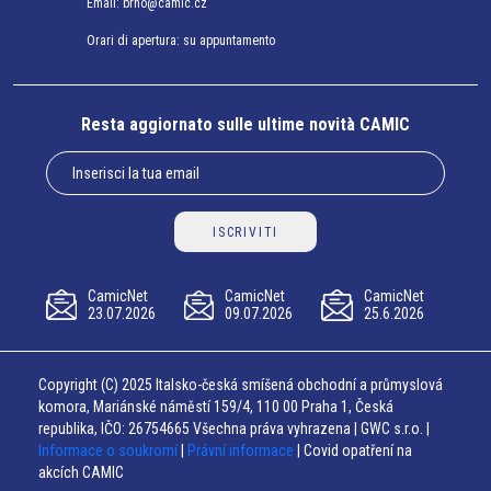
Email:
brno@camic.cz
Orari di apertura: su appuntamento
Resta aggiornato sulle ultime novità CAMIC
ISCRIVITI
CamicNet
CamicNet
CamicNet
23.07.2026
09.07.2026
25.6.2026
Copyright (C) 2025 Italsko-česká smíšená obchodní a průmyslová
komora, Mariánské náměstí 159/4, 110 00 Praha 1, Česká
republika, IČO: 26754665 Všechna práva vyhrazena | GWC s.r.o. |
Informace o soukromí
|
Právní informace
| Covid opatření na
akcích CAMIC