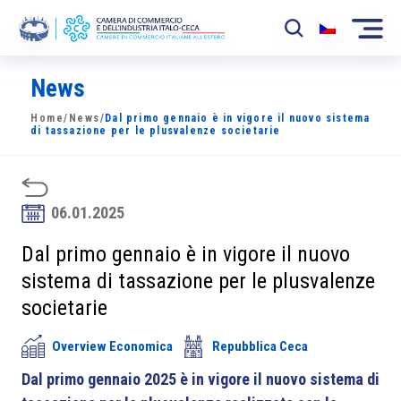
News
La Camera
Home
/
News
/
Dal primo gennaio è in vigore il nuovo sistema
News
di tassazione per le plusvalenze societarie
Eventi
Sviluppo Mercato
06.01.2025
Soci
Dal primo gennaio è in vigore il nuovo
sistema di tassazione per le plusvalenze
Partner
societarie
Progetti
Overview Economica
Repubblica Ceca
Area riservata
Dal primo gennaio 2025 è in vigore il nuovo sistema di