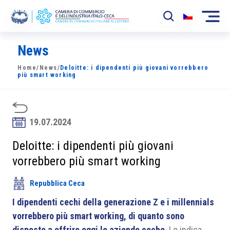
News
La Camera
Home
/
News
/
Deloitte: i dipendenti più giovani vorrebbero
News
più smart working
Eventi
Sviluppo Mercato
19.07.2024
Soci
Deloitte: i dipendenti più giovani
vorrebbero più smart working
Partner
Repubblica Ceca
Progetti
I dipendenti cechi della generazione Z e i millennials
Area riservata
vorrebbero più smart working, di quanto sono
disposte a offrire oggi le aziende ceche
. Lo indica