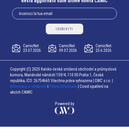
Resta aggiornato sulle ultime novità CAMIC
ISCRIVITI
CamicNet
CamicNet
CamicNet
23.07.2026
09.07.2026
25.6.2026
Copyright (C) 2025 Italsko-česká smíšená obchodní a průmyslová
komora, Mariánské náměstí 159/4, 110 00 Praha 1, Česká
republika, IČO: 26754665 Všechna práva vyhrazena | GWC s.r.o. |
Informace o soukromí
|
Právní informace
| Covid opatření na
akcích CAMIC
Powered by