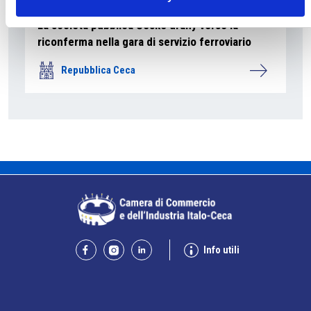
La società pubblica České dráhy verso la
riconferma nella gara di servizio ferroviario
Repubblica Ceca
Info utili