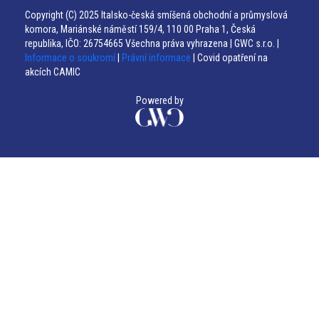
Copyright (C) 2025 Italsko-česká smíšená obchodní a průmyslová
komora, Mariánské náměstí 159/4, 110 00 Praha 1, Česká
republika, IČO: 26754665 Všechna práva vyhrazena | GWC s.r.o. |
Informace o soukromí
|
Právní informace
| Covid opatření na
akcích CAMIC
Powered by