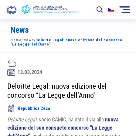
News
La Camera
Home
/
News
/
Deloitte Legal: nuova edizione del concorso
News
“La Legge dell’Anno”
Eventi
Sviluppo Mercato
13.03.2024
Soci
Deloitte Legal: nuova edizione del
concorso “La Legge dell’Anno”
Partner
Repubblica Ceca
Progetti
Deloitte Legal
, socio CAMIC, ha dato il via alla
nuova
Area riservata
edizione del suo consueto concorso “La Legge
dell’Anno”
, finalizzato a individuare la normativa che