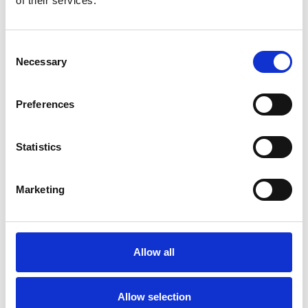
of their services.
costruzione di nuove abitazioni
Repubblica Ceca
Consent
Necessary
Selection
Preferences
Statistics
Marketing
La Škoda avvia la produzione del suo SUV Peaq
Allow all
Repubblica Ceca
Allow selection