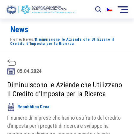
News
La Camera
Home
/
News
/
Diminuiscono le Aziende che Utilizzano il
News
Credito d’Imposta per la Ricerca
Eventi
Sviluppo Mercato
05.04.2024
Soci
Diminuiscono le Aziende che Utilizzano
il Credito d’Imposta per la Ricerca
Partner
Repubblica Ceca
Progetti
Il numero di imprese che hanno usufruito del credito
Area riservata
d’imposta per i progetti di ricerca e sviluppo ha
continuato a diminuire, secondo quanto rilevato