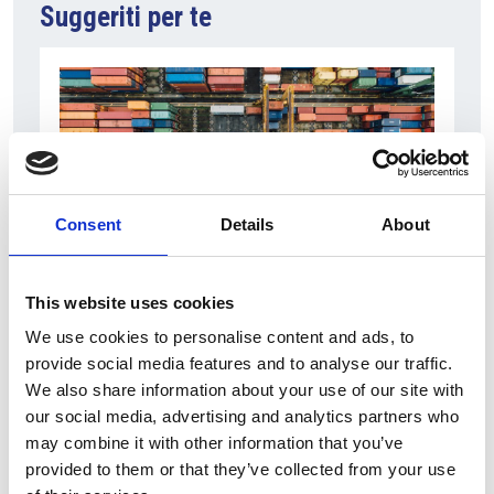
Suggeriti per te
Consent
Details
About
6 Agosto 2026
This website uses cookies
L’interscambio Italia – Repubblica ha superato
We use cookies to personalise content and ads, to
nel primo semestre i dieci miliardi di euro
provide social media features and to analyse our traffic.
We also share information about your use of our site with
Interviste
our social media, advertising and analytics partners who
may combine it with other information that you’ve
Overview Economica
provided to them or that they’ve collected from your use
Repubblica Ceca