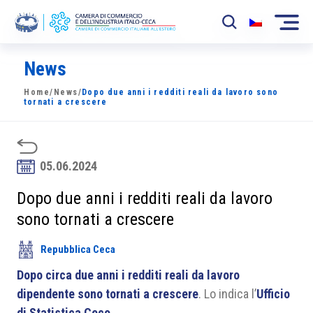
News
La Camera
Home
/
News
/
Dopo due anni i redditi reali da lavoro sono
News
tornati a crescere
Eventi
Sviluppo Mercato
05.06.2024
Soci
Dopo due anni i redditi reali da lavoro
sono tornati a crescere
Partner
Repubblica Ceca
Progetti
Dopo circa due anni i redditi reali da lavoro
Area riservata
dipendente sono tornati a crescere
. Lo indica l’
Ufficio
di Statistica Ceco
.