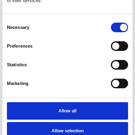
of their services.
Consent
Necessary
Selection
Preferences
Statistics
Marketing
Accelera la ripresa dell’industria nel corso del
primo semestre
Overview Economica
Allow all
Repubblica Ceca
Allow selection