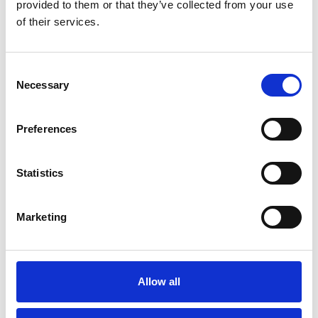
provided to them or that they’ve collected from your use
7 Agosto 2026
of their services.
Nel primo semestre è aumentata fortemente la
costruzione di nuove abitazioni
Consent
Repubblica Ceca
Necessary
Selection
Preferences
Statistics
Marketing
Allow all
La Škoda avvia la produzione del suo SUV Peaq