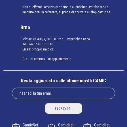
Non si effettua servizio di sportello al pubblico. Per fissare un
incontro con un referente, si prega di scrivere a info@camic.cz
Brno
Výstaviště 405/1, 603 00 Brno – Repubblica Ceca
Tel:
+420 548 136 340
Email:
brno@camic.cz
Orari di apertura: su appuntamento
Resta aggiornato sulle ultime novità CAMIC
ISCRIVITI
CamicNet
CamicNet
CamicNet