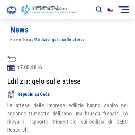
News
La Camera
Home
/
News
/
Edilizia: gelo sulle attese
News
Eventi
17.05.2016
Sviluppo Mercato
Edilizia: gelo sulle attese
Soci
Repubblica Ceca
Partner
Le attese delle imprese edilizie hanno subìto nel
Progetti
secondo trimestre dell’anno una brusca frenata. Lo
rileva il rapporto trimestrale sull’edilizia di CEEC
Area riservata
Research.