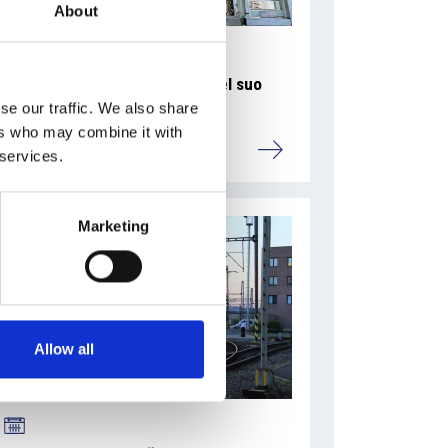
About
La Škoda avvia la produzione del suo
SUV Peaq
se our traffic. We also share
ers who may combine it with
Repubblica Ceca
 services.
Marketing
Allow all