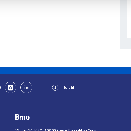
Info utili
Brno
Výstaviště 405/1, 603 00 Brno – Repubblica Ceca