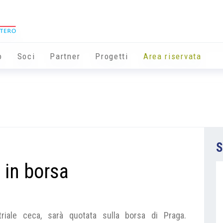
o
Soci
Partner
Progetti
Area riservata
S
 in borsa
triale ceca, sarà quotata sulla borsa di Praga.