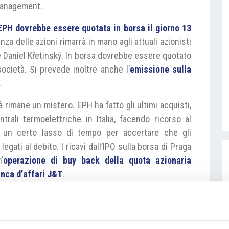
management.
EPH dovrebbe essere quotata in borsa il giorno 13
nza delle azioni rimarrà in mano agli attuali azionisti
č e Daniel Křetinský. In borsa dovrebbe essere quotato
società. Si prevede inoltre anche l’
emissione sulla
.
à rimane un mistero. EPH ha fatto gli ultimi acquisti,
trali termoelettriche in Italia, facendo ricorso al
e un certo lasso di tempo per accertare che gli
legati al debito. I ricavi dall’IPO sulla borsa di Praga
’
operazione di buy back della quota azionaria
anca d’affari J&T
.