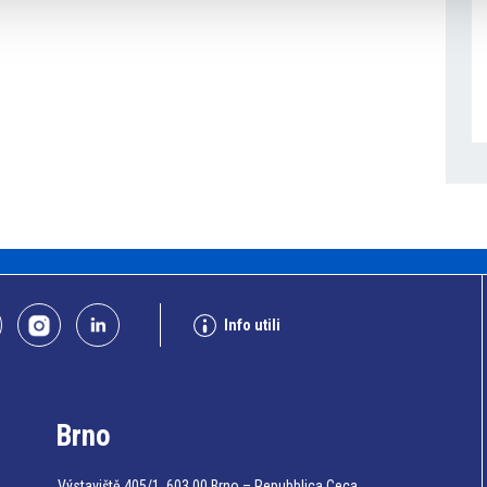
Info utili
Brno
Výstaviště 405/1, 603 00 Brno – Repubblica Ceca