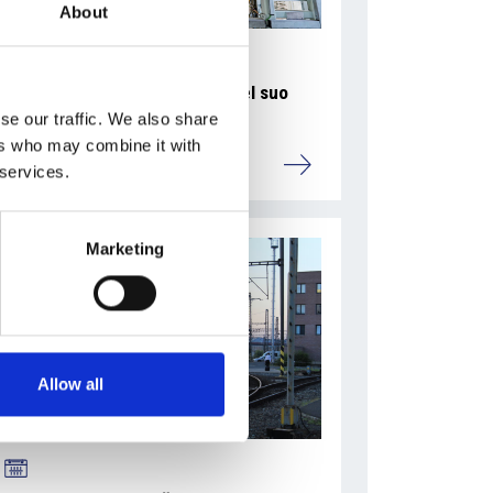
About
La Škoda avvia la produzione del suo
SUV Peaq
se our traffic. We also share
ers who may combine it with
Repubblica Ceca
 services.
Marketing
Allow all