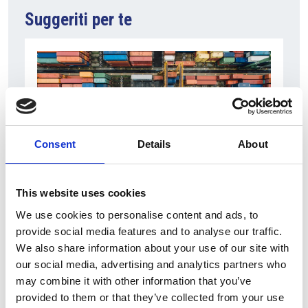
Suggeriti per te
Consent
Details
About
This website uses cookies
6 Agosto 2026
We use cookies to personalise content and ads, to
L’interscambio Italia – Repubblica ha superato
provide social media features and to analyse our traffic.
nel primo semestre i dieci miliardi di euro
We also share information about your use of our site with
Interviste
our social media, advertising and analytics partners who
may combine it with other information that you’ve
Overview Economica
provided to them or that they’ve collected from your use