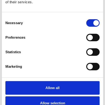
Repubblica Ceca
of their services.
Consent
Necessary
Selection
Preferences
Statistics
Marketing
Accelera la ripresa dell’industria nel corso del
primo semestre
Allow all
Overview Economica
Repubblica Ceca
Allow selection