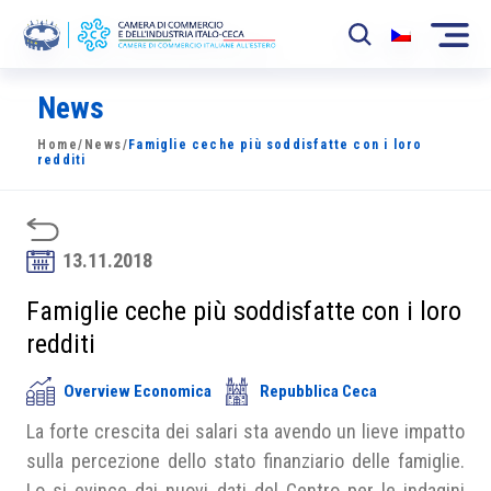
News
La Camera
Home
/
News
/
Famiglie ceche più soddisfatte con i loro
News
redditi
Eventi
Sviluppo Mercato
13.11.2018
Soci
Famiglie ceche più soddisfatte con i loro
redditi
Partner
Overview Economica
Repubblica Ceca
Progetti
La forte crescita dei salari sta avendo un lieve impatto
Area riservata
sulla percezione dello stato finanziario delle famiglie.
Lo si evince dai nuovi dati del Centro per le indagini