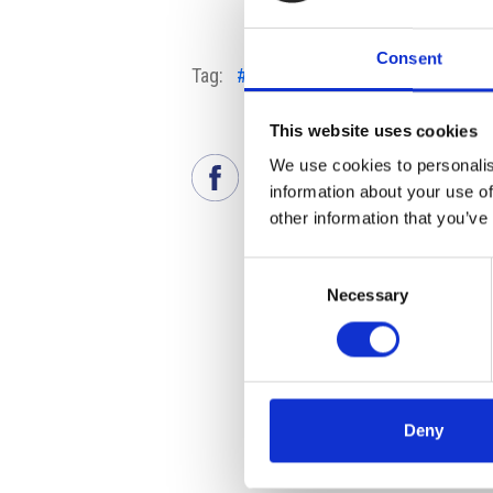
Consent
Tag:
#diritti infanzia
#Ferrero
#sav
This website uses cookies
We use cookies to personalis
information about your use of
other information that you’ve
Consent
Necessary
Selection
Deny