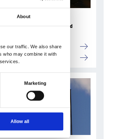
About
31 Luglio 2026
L’industriale ceco Michal Strnad
acquisisce il 14% di Pirelli
Camic e Soci
se our traffic. We also share
ers who may combine it with
Italia
 services.
Marketing
Allow all