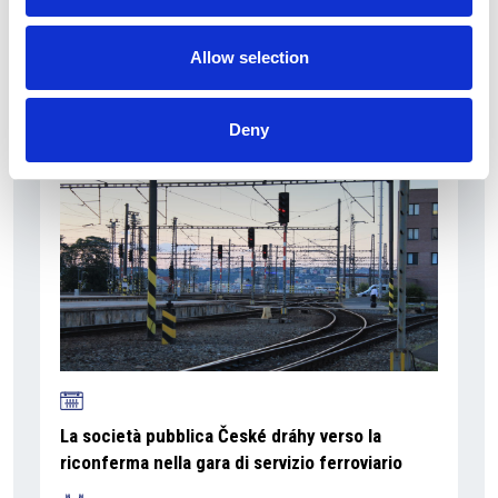
La Škoda avvia la produzione del suo SUV Peaq
Allow selection
Repubblica Ceca
Deny
La società pubblica České dráhy verso la
riconferma nella gara di servizio ferroviario