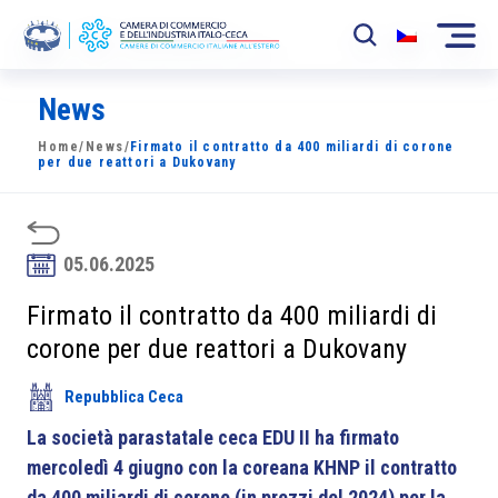
News
La Camera
Home
/
News
/
Firmato il contratto da 400 miliardi di corone
News
per due reattori a Dukovany
Eventi
Sviluppo Mercato
05.06.2025
Soci
Firmato il contratto da 400 miliardi di
corone per due reattori a Dukovany
Partner
Repubblica Ceca
Progetti
La società parastatale ceca EDU II ha firmato
Area riservata
mercoledì 4 giugno con la coreana KHNP il contratto
da 400 miliardi di corone (in prezzi del 2024) per la