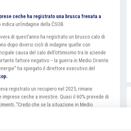
prese ceche ha registrato una brusca frenata a
o indica un’indagine della ČSOB.
mavera di quest’anno ha registrato un brusco calo di
ono dopo diversi cicli di indagine quelle con
incipale causa del calo dell’ottimismo tra le aziende
ortante fattore negativo – la guerra in Medio Oriente
energie” ha spiegato il direttore esecutivo del
kop.
aveva registrato un recupero nel 2025, rimane
e imprese ceche a investire. Quasi il 60% prevede di
imenti. “Credo che se la situazione in Medio
nvestimenti tornerebbero a crescere nel resto