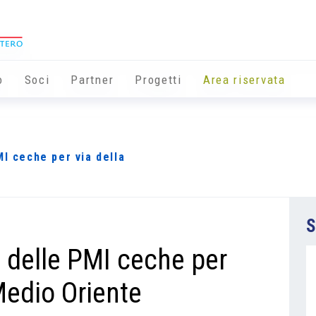
o
Soci
Partner
Progetti
Area riservata
MI ceche per via della
S
o delle PMI ceche per
 Medio Oriente