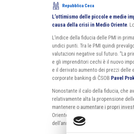
Repubblica Ceca
L’ottimismo delle piccole e medie im
causa della crisi in Medio Oriente
. L
L’indice della fiducia delle PMI in pri
undici punti. Tra le PMI quindi prevalg
valutazioni negative sul futuro. “La pr
e gli imprenditori cechi è il nuovo imp
e il derivato aumento dei prezzi delle 
corporate banking di ČSOB
Pavel Pro
Nonostante il calo della fiducia, che 
relativamente alta la propensione dell
mantenere o aumentare i propri invest
Oriente tornasse alla normalità, gli i
dell’anno” ha indicato Prokop.