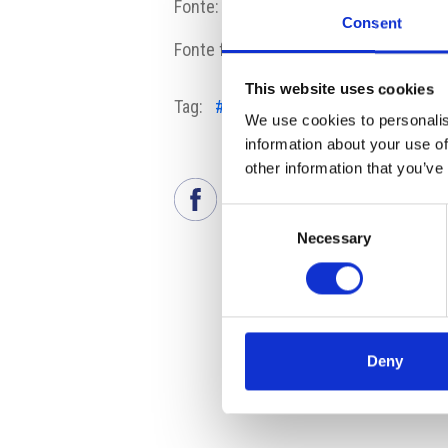
Fonte:
www.csob.cz
Consent
Fonte fotografia:
Pixabay
This website uses cookies
Tag:
#aumento dei prezzi
#crisi in 
We use cookies to personalis
information about your use of
other information that you’ve
Consent
Necessary
Selection
Deny