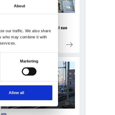
About
La Škoda avvia la produzione del suo
se our traffic. We also share
SUV Peaq
ers who may combine it with
 services.
Repubblica Ceca
Marketing
Allow all